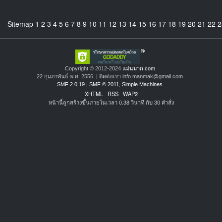
Sitemap
1
2
3
4
5
6
7
8
9
10
11
12
13
14
15
16
17
18
19
20
21
22
2
Copyright © 2012-2024
แม่นมาก.com
22 กุมภาพันธ์ พ.ศ. 2556 | ติดต่อเรา info.manmak@gmail.com
SMF 2.0.19
|
SMF © 2011
,
Simple Machines
XHTML
RSS
WAP2
หน้านี้ถูกสร้างขึ้นภายในเวลา 0.38 วินาที กับ 30 คำสั่ง