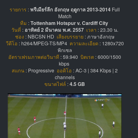
รายการ
:
พรีเมียร์ลีก อังกฤษ ฤดูกาล 2013-2014
Full
Match
ทีม
:
Tottenham Hotspur v. Cardiff City
วันที่
:
อาทิตย์ 2 มีนาคม พ.ศ. 2557
เวลา
: 23.30 น.
ช่อง
: NBCSN HD
เสียงบรรยาย
: ภาษาอังกฤษ
วีดีโอ
: h264/MPEG-TS/MP4
ความละเอียด
: 1280x720
พิกเซล
อัตราเฟรมภาพต่อวินาที
: 59.940
บิตเรต
: 6000/1500
kbps
สแกน
: Progressive
ออดิโอ
: AC-3 | 384 Kbps | 2
channels
ขนาดไฟล์
:
4.5 GB