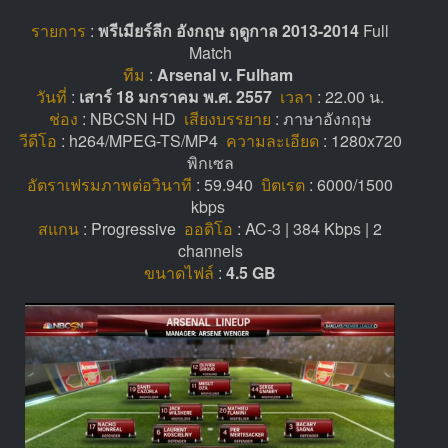
รายการ
:
พรีเมียร์ลีก อังกฤษ ฤดูกาล 2013-2014
Full
Match
ทีม
:
Arsenal v. Fulham
วันที่
:
เสาร์ 18 มกราคม พ.ศ. 2557
เวลา
: 22.00 น.
ช่อง
: NBCSN HD
เสียงบรรยาย
: ภาษาอังกฤษ
วีดีโอ
: h264/MPEG-TS/MP4
ความละเอียด
: 1280x720
พิกเซล
อัตราเฟรมภาพต่อวินาที
: 59.940
บิตเรต
: 6000/1500
kbps
สแกน
: Progressive
ออดิโอ
: AC-3 | 384 Kbps | 2
channels
ขนาดไฟล์
:
4.5 GB