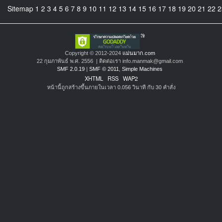
Sitemap
1
2
3
4
5
6
7
8
9
10
11
12
13
14
15
16
17
18
19
20
21
22
2
Copyright © 2012-2024
แม่นมาก.com
22 กุมภาพันธ์ พ.ศ. 2556 | ติดต่อเรา info.manmak@gmail.com
SMF 2.0.19
|
SMF © 2011
,
Simple Machines
XHTML
RSS
WAP2
หน้านี้ถูกสร้างขึ้นภายในเวลา 0.056 วินาที กับ 30 คำสั่ง