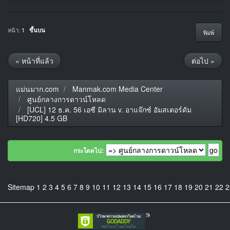
หน้า:
1
ขึ้นบน
พิมพ์
« หน้าที่แล้ว
ต่อไป »
แม่นมาก.com
Manmak.com Media Center
ศูนย์กลางการดาวน์โหลด
[UCL] 12 ธ.ค. 56 เอซี มิลาน v. อาแจ๊กซ์ อัมสเตอร์ดัม
[HD720] 4.5 GB
กระโดดไป:
Sitemap
1
2
3
4
5
6
7
8
9
10
11
12
13
14
15
16
17
18
19
20
21
22
2