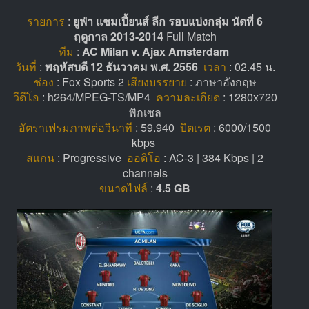
รายการ
:
ยูฟ่า แชมเปี้ยนส์ ลีก รอบแบ่งกลุ่ม นัดที่ 6
ฤดูกาล 2013-2014
Full Match
ทีม
:
AC Milan v. Ajax Amsterdam
วันที่
:
พฤหัสบดี 12 ธันวาคม พ.ศ. 2556
เวลา
: 02.45 น.
ช่อง
: Fox Sports 2
เสียงบรรยาย
: ภาษาอังกฤษ
วีดีโอ
: h264/MPEG-TS/MP4
ความละเอียด
: 1280x720
พิกเซล
อัตราเฟรมภาพต่อวินาที
: 59.940
บิตเรต
: 6000/1500
kbps
สแกน
: Progressive
ออดิโอ
: AC-3 | 384 Kbps | 2
channels
ขนาดไฟล์
:
4.5 GB