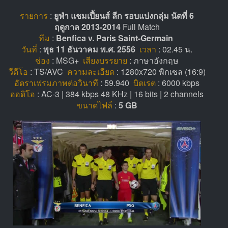
รายการ
:
ยูฟ่า แชมเปี้ยนส์ ลีก รอบแบ่งกลุ่ม นัดที่ 6
ฤดูกาล 2013-2014
Full Match
ทีม
:
Benfica v. Paris Saint-Germain
วันที่
:
พุธ 11 ธันวาคม พ.ศ. 2556
เวลา
: 02.45 น.
ช่อง
: MSG+
เสียงบรรยาย
: ภาษาอังกฤษ
วีดีโอ
: TS/AVC
ความละเอียด
: 1280x720 พิกเซล (16:9)
อัตราเฟรมภาพต่อวินาที
: 59.940
บิตเรต
: 6000 kbps
ออดิโอ
: AC-3 | 384 kbps 48 KHz | 16 bits | 2 channels
ขนาดไฟล์
:
5 GB