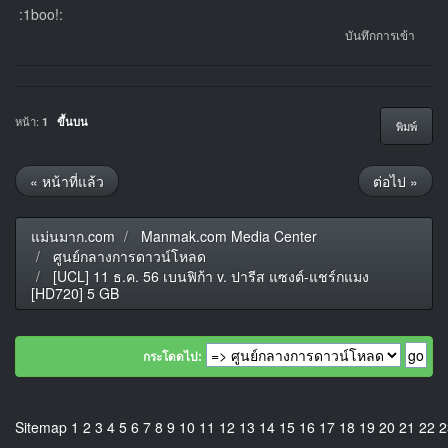
:1boo!:
บันทึกการเข้า
หน้า:
1
ขึ้นบน
พิมพ์
« หน้าที่แล้ว
ต่อไป »
แม่นมาก.com
Manmak.com Media Center
ศูนย์กลางการดาวน์โหลด
[UCL] 11 ธ.ค. 56 เบนฟิก้า v. ปารีส แซงต์-แชร์กแมง
[HD720] 5 GB
กระโดดไป:
Sitemap
1
2
3
4
5
6
7
8
9
10
11
12
13
14
15
16
17
18
19
20
21
22
2