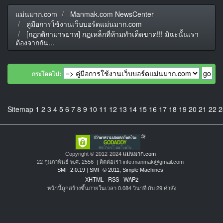
แม่นมาก.com
Manmak.com NewsCenter
คู่มือการใช้งานเว็บบอร์ดแม่นมาก.com
[กฏกติกามารยาท] กฏเหล็กที่ห้ามทำเด็ดขาด!!! มิฉะนั้นเรา
ต้องจากกัน...
กระโดดไป:
Sitemap
1
2
3
4
5
6
7
8
9
10
11
12
13
14
15
16
17
18
19
20
21
22
2
Copyright © 2012-2024
แม่นมาก.com
22 กุมภาพันธ์ พ.ศ. 2556 | ติดต่อเรา info.manmak@gmail.com
SMF 2.0.19
|
SMF © 2011
,
Simple Machines
XHTML
RSS
WAP2
หน้านี้ถูกสร้างขึ้นภายในเวลา 0.084 วินาที กับ 29 คำสั่ง