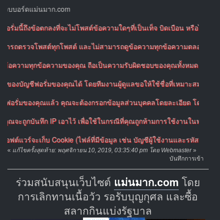
บอร์ดแม่นมาก.com
ี้ถึงข้อตกลงที่จะไม่โพสต์ข้อความใดๆที่เป็นเท็จ บิดเบือน หรือไม่เหมาะสม
มารถตรวจโพสต์ทุกโพสต์ และไม่สามารถดูข้อความทุกข้อความตลอดเวลาได้ ดัง
วามทุกข้อความของคุณ ถือเป็นความรับผิดชอบของคุณทั้งหมด โดยคุณยินยอมที่
บัญชีฟอรั่มของคุณได้ โดยทีมงานผู้ดูแลขอให้ใช้ชื่อที่เหมาะสม สำหรับบัญช
ั่มของคุณแล้ว คุณจะต้องกรอกข้อมูลส่วนบุคคลโดยละเอียด โดยข้อมูลที่กรอ
กบันทึก IP เอาไว้ เพื่อใช้ในกรณีที่คุณถูกห้ามการใช้งานในฟอรั่มหรือใน
วร์จะเก็บ Cookie (ไฟล์ที่มีข้อมูล เช่น บัญชีผู้ใช้งานและรหัสผ่านของคุณ
«
แก้ไขครั้งสุดท้าย: พฤศจิกายน 10, 2019, 03:35:40 pm โดย Webmaster
»
บันทึกการเข้า
ร่วมสนับสนุนเว็บไซต์
แม่นมาก.com
โดย
การเลิกทานเนื้อวัว รอรับบุญกุศล และซื้อ
สลากกินแบ่งรัฐบาล