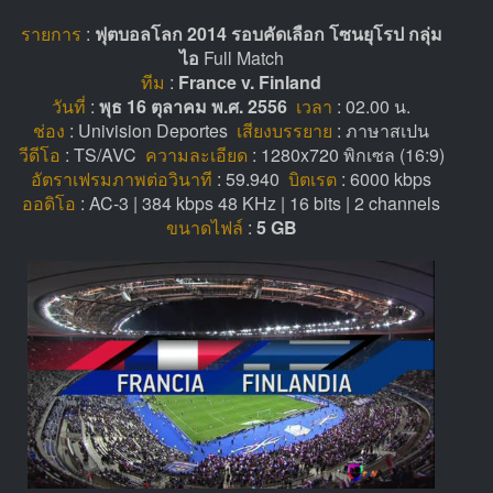
รายการ
:
ฟุตบอลโลก 2014 รอบคัดเลือก โซนยุโรป กลุ่ม
ไอ
Full Match
ทีม
:
France v. Finland
วันที่
:
พุธ 16 ตุลาคม พ.ศ. 2556
เวลา
: 02.00 น.
ช่อง
: Univision Deportes
เสียงบรรยาย
: ภาษาสเปน
วีดีโอ
: TS/AVC
ความละเอียด
: 1280x720 พิกเซล (16:9)
อัตราเฟรมภาพต่อวินาที
: 59.940
บิตเรต
: 6000 kbps
ออดิโอ
: AC-3 | 384 kbps 48 KHz | 16 bits | 2 channels
ขนาดไฟล์
:
5 GB