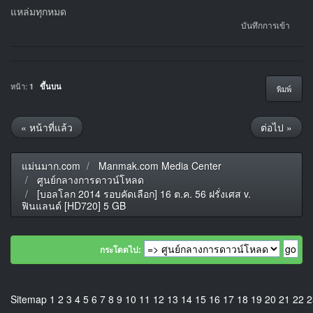
แหล่มทุกหมด
บันทึกการเข้า
หน้า:
1
ขึ้นบน
พิมพ์
« หน้าที่แล้ว
ต่อไป »
แม่นมาก.com
Manmak.com Media Center
ศูนย์กลางการดาวน์โหลด
[บอลโลก 2014 รอบคัดเลือก] 16 ต.ค. 56 ฝรั่งเศส v.
ฟินแลนด์ [HD720] 5 GB
กระโดดไป:
Sitemap
1
2
3
4
5
6
7
8
9
10
11
12
13
14
15
16
17
18
19
20
21
22
2