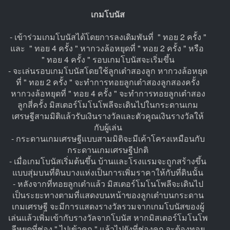
เกมโบนัส
- เข้าร่วมเกมโบนัสได้โดยการลงเดิมพันที่ " ทอย 2 ครั้ง "
และ " ทอย 4 ครั้ง " หากวงล้อหยุดที่ " ทอย 2 ครั้ง " หรือ
" ทอย 4 ครั้ง " รอบเกมโบนัสจะเริ่มขึ้น
- จะเล่นรอบเกมโบนัสโดยใช้ลูกเต๋าสองลูก หากวงล้อหยุด
ที่ " ทอย 2 ครั้ง " จะทำการทอยลูกเต๋าสองลูกสองครั้ง
หากวงล้อหยุดที่ " ทอย 4 ครั้ง " จะทำการทอยลูกเต๋าสอง
ลูกสี่ครั้ง มิสเตอร์โมโนโพลีจะเดินไปในกระดานเกม
เศรษฐีสามมิติแล้วรับเงินรางวัลและตัวคูณเงินรางวัลให้
กับผู้เล่น
- กระดานเกมเศรษฐีแบบสามมิติจะมีเค้าโครงเหมือนกับ
กระดานเกมเศรษฐีปกติ
- เมื่อเกมโบนัสเริ่มต้นขึ้น บ้านและโรงแรมจะถูกสร้างขึ้น
แบบสุ่มบนที่ดินบางแห่งเป็นการเพิ่มราคาให้กับที่ดินนั้น
- หลังจากที่ทอยลูกเต๋าแล้ว มิสเตอร์โมโนโพลีจะเดินไป
เป็นระยะทางตามที่แสดงบนหน้าของลูกเต๋าบนกระดาน
เกมเศรษฐี จะมีการแสดงรางวัลรวมจากเกมโบนัสของผู้
เล่นแล้วเพิ่มเข้ากับรางวัลจากโบนัส หากมิสเตอร์โมโนโพ
ลีหยุดที่ช่อง " ไปเข้าคุก " แล้วไปยังที่ช่องคุก จะต้องทอย