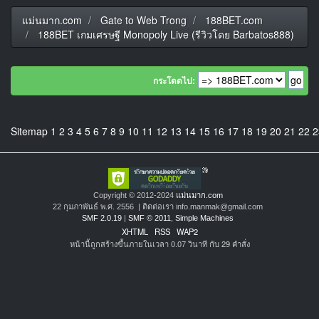
แม่นมาก.com
Gate to Web Trong
188BET.com
188BET เกมเศรษฐี Monopoly Live (รีวิวโดย Barbatos888)
กระโดดไป:
Sitemap
1
2
3
4
5
6
7
8
9
10
11
12
13
14
15
16
17
18
19
20
21
22
2
Copyright © 2012-2024
แม่นมาก.com
22 กุมภาพันธ์ พ.ศ. 2556 | ติดต่อเรา info.manmak@gmail.com
SMF 2.0.19
|
SMF © 2011
,
Simple Machines
XHTML
RSS
WAP2
หน้านี้ถูกสร้างขึ้นภายในเวลา 0.07 วินาที กับ 29 คำสั่ง