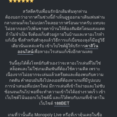
สวัสดีครับเพื่อนรักนักเดิมพันทุกท่าน
ต้องบอกว่าอากาศในช่วงนี้ถ้าเห็นอูฐออกมาเดินเพ่นพ่าน
กลางถนนก็จะไม่แปลกใจเลยอากาศร้อนมากครับ แทบจะ
ไม่อยากออกไปพ้นชายคาบ้านให้ต้องสัมผัสโดนแสงแดด
ถ้าไม่จำเป็น จึงต้องเก็บตัวอยู่ภายในบ้านและหาอะไรทำ
แก้เบื่อ ซึ่งสำหรับตัวลุงแล้ววิธีการแก้เบื่อของลุงก็มีอยู่วิธี
เดียวนั่นแหล่ะครับ เข้าเว็บไซต์ผู้ให้บริการ
คาสิโน
ออนไลน์
เพื่อหาอะไรเล่นแก้เซ็งอีกตามเคย
วันนี้ลุงได้ตั้งโจทย์กับตัวเองว่าจะหาอะไรเล่นที่ไม่ใช่
สล็อตและไม่ใช่เกมเดิมพันที่ต้องใช้ความคิด เพราะ
เนื่องจากไม่อยากจะเล่นแล้วเครียดและต้องพบกับความ
กดดัน คำตอบมันจึงไปลงเอยที่ต้องหาเกมที่มีรูปแบบ
การนำเสนอที่แปลกใหม่ มีการเล่นที่เข้าใจง่ายและไม่ซับ
ซ้อนจนเกินไป พอที่จะทำความเข้าใจได้อย่างรวดเร็ว เข้า
เว็บไซต์โน้นออกเว็บไซต์นี้ และก็ได้พบกับเกมที่เข้าตาใน
เว็บไซต์
188BET
เกมที่ว่านั้นคือ Monopoly Live หรือที่เราคุ้นเคยในชื่อ