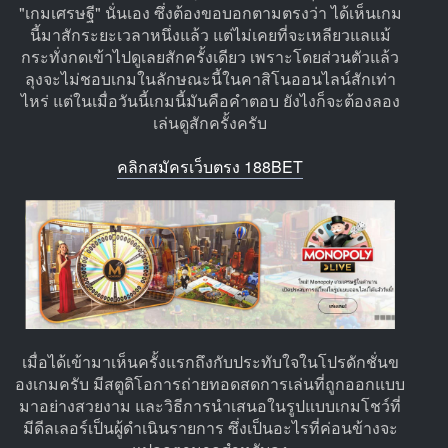
"เกมเศรษฐี" นั่นเอง ซึ่งต้องขอบอกตามตรงว่า ได้เห็นเกม
นี้มาสักระยะเวลาหนึ่งแล้ว แต่ไม่เคยที่จะเหลียวแลแม้
กระทั่งกดเข้าไปดูเลยสักครั้งเดียว เพราะโดยส่วนตัวแล้ว
ลุงจะไม่ชอบเกมในลักษณะนี้ในคาสิโนออนไลน์สักเท่า
ไหร่ แต่ในเมื่อวันนี้เกมนี้มันคือคำตอบ ยังไงก็จะต้องลอง
เล่นดูสักครั้งครับ
คลิกสมัครเว็บตรง 188BET
เมื่อได้เข้ามาเห็นครั้งแรกถึงกับประทับใจในโปรดักชั่นข
องเกมครับ มีสตูดิโอการถ่ายทอดสดการเล่นที่ถูกออกแบบ
มาอย่างสวยงาม และวิธีการนำเสนอในรูปแบบเกมโชว์ที่
มีดีลเลอร์เป็นผู้ดำเนินรายการ ซึ่งเป็นอะไรที่ค่อนข้างจะ