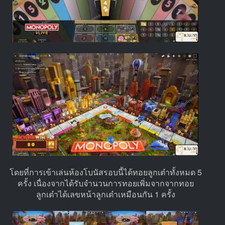
โดยที่การเข้าเล่นห้องโบนัสรอบนี้ได้ทอยลูกเต๋าทั้งหมด 5
ครั้ง เนื่องจากได้รับจำนวนการทอยเพิ่มจากจากทอย
ลูกเต๋าได้เลขหน้าลูกเต๋าเหมือนกัน 1 ครั้ง