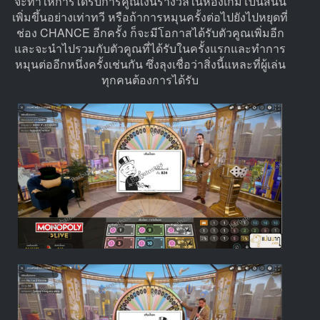
จะทำให้การได้รับการคูณเงินรางวัลในห้องเกมโบนัสนั้น
เพิ่มขึ้นอย่างเท่าทวี หรือถ้าการหมุนครั้งต่อไปยังไปหยุดที่
ช่อง CHANCE อีกครั้ง ก็จะมีโอกาสได้รับตัวคูณเพิ่มอีก
และจะนำไปรวมกับตัวคูณที่ได้รับในครั้งแรกและทำการ
หมุนต่ออีกหนึ่งครั้งเช่นกัน ซึ่งลุงเชื่อว่าสิ่งนี้แหละที่ผู้เล่น
ทุกคนต้องการได้รับ