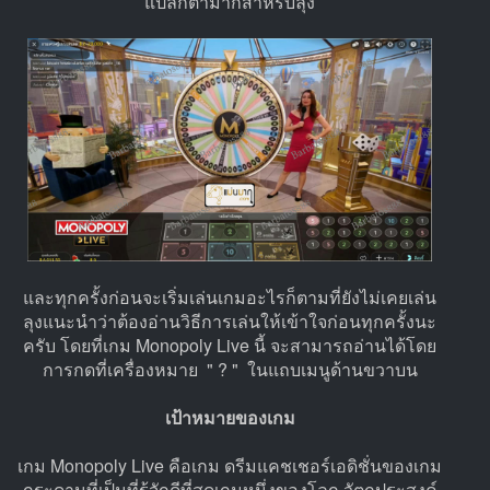
แปลกตามากสำหรับลุง
และทุกครั้งก่อนจะเริ่มเล่นเกมอะไรก็ตามที่ยังไม่เคยเล่น
ลุงแนะนำว่าต้องอ่านวิธีการเล่นให้เข้าใจก่อนทุกครั้งนะ
ครับ โดยที่เกม Monopoly Live นี้ จะสามารถอ่านได้โดย
การกดที่เครื่องหมาย " ? " ในแถบเมนูด้านขวาบน
เป้าหมายของเกม
เกม Monopoly Live คือเกม ดรีมแคชเชอร์เอดิชั่นของเกม
กระดานที่เป็นที่รู้จักดีที่สุดเกมหนึ่งของโลก วัตถุประสงค์