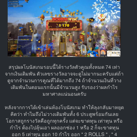
สรุปผลโบนัสเกมรอบนี้ได้รางวัลตัวคูณทั้งหมด 74 เท่า
จากเงินเดิมพัน ตัวเลขรางวัลอาจจะดูไม่มากนะครับแต่ถ้า
ดูจากจำนวนการคูณที่ได้มากถึง 74 ถ้าจำนวนเงินที่วาง
เดิมพันในตอนแรกนั้นมีจำนวนสูง รับรองว่าผลกำไร
มหาศาลแน่นอนครับ
หลังจากการได้เข้าเล่นห้องโบนัสเกม ทำให้ลุงกลับมาหยุด
คิดว่า ทำไมถึงไม่วางเดิมพันทั้ง 6 ประตูพร้อมกันเลย
โอกาสถูกรางวัลคือถูกทุกครั้ง แต่จะขาดทุน เท่าทุน หรือ
กำไร ต้องไปลุ้นเอา ผลออกช่อง 1 หรือ 2 ก็จะขาดทุน
ออก 5 เท่าทุน ออก 10 กำไร ออก " 2 ROLLS " , " 4