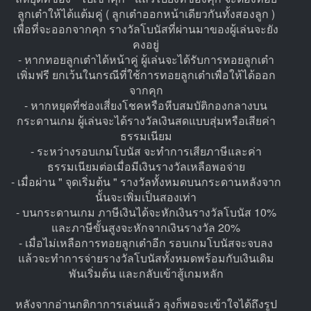
ลูกเต๋าให้ได้แต้มคู่ ( ลูกเต๋าออกหน้าเดียวกันทั้งสองลูก )
เพื่อที่จะออกจากคุก รางวัลโบนัสที่ผ่านมาของผู้เล่นจะยัง
คงอยู่
- หากทอยลูกเต๋าได้หน้าคู่ ผู้เล่นจะได้รับการทอยลูกเต๋า
เพิ่มฟรี ยกเว้นในกรณีที่ใช้การทอยลูกเต๋าเพื่อให้ได้ออก
จากคุก
- หากหยุดที่ช่องเสี่ยงโชคหรือหีบสมบัติกองกลางบน
กระดานเกม ผู้เล่นจะได้รางวัลเงินสดแบบสุ่มหรือเสียค่า
ธรรมเนียม
- ระหว่างรอบเกมโบนัส จะทำการเสียภาษีและค่า
ธรรมเนียมต่อเมื่อมีเงินรางวัลเหลือพอจ่าย
- เมื่อผ่าน " จุดเริ่มต้น " รางวัลทั้งหมดบนกระดานหลังจาก
นั้นจะเพิ่มเป็นสองเท่า
- บนกระดานเกม ภาษีเงินได้จะหักเงินรางวัลโบนัส 10%
และภาษีขั้นสูงจะหักจากเงินรางวัล 20%
- เมื่อไม่เหลือการทอยลูกเต๋าอีก รอบเกมโบนัสจะจบลง
แล้วจะทำการจ่ายรางวัลโบนัสทั้งหมดพร้อมกับเงินเดิม
พันเริ่มต้น และกลับเข้าสู้เกมหลัก
หลังจากอ่านกติกาการเล่นแล้ว ลุงก็พอจะเข้าใจได้ถึงรูป