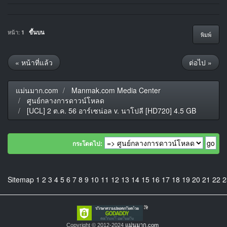
หน้า:
1
ขึ้นบน
พิมพ์
« หน้าที่แล้ว
ต่อไป »
แม่นมาก.com
Manmak.com Media Center
ศูนย์กลางการดาวน์โหลด
[UCL] 2 ต.ค. 56 อาร์เซน่อล v. นาโปลี [HD720] 4.5 GB
กระโดดไป:
Sitemap
1
2
3
4
5
6
7
8
9
10
11
12
13
14
15
16
17
18
19
20
21
22
2
Copyright © 2012-2024
แม่นมาก.com