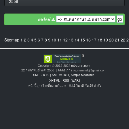
2559
กระโดดไป:
Sitemap
1
2
3
4
5
6
7
8
9
10
11
12
13
14
15
16
17
18
19
20
21
22
2
Copyright © 2012-2024
แม่นมาก.com
22 กุมภาพันธ์ พ.ศ. 2556 | ติดต่อเรา info.manmak@gmail.com
SMF 2.0.19
|
SMF © 2011
,
Simple Machines
XHTML
RSS
WAP2
หน้านี้ถูกสร้างขึ้นภายในเวลา 0.12 วินาที กับ 29 คำสั่ง