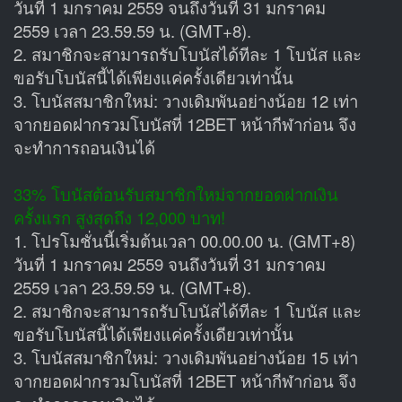
วันที่ 1 มกราคม 2559 จนถึงวันที่ 31 มกราคม
2559 เวลา 23.59.59 น. (GMT+8).
2. สมาชิกจะสามารถรับโบนัสได้ทีละ 1 โบนัส และ
ขอรับโบนัสนี้ได้เพียงแค่ครั้งเดียวเท่านั้น
3. โบนัสสมาชิกใหม่: วางเดิมพันอย่างน้อย 12 เท่า
จากยอดฝากรวมโบนัสที่ 12BET หน้ากีฬาก่อน จึง
จะทำการถอนเงินได้
33% โบนัสต้อนรับสมาชิกใหม่จากยอดฝากเงิน
ครั้งแรก สูงสุดถึง 12,000 บาท!
1. โปรโมชั่นนี้เริ่มต้นเวลา 00.00.00 น. (GMT+8)
วันที่ 1 มกราคม 2559 จนถึงวันที่ 31 มกราคม
2559 เวลา 23.59.59 น. (GMT+8).
2. สมาชิกจะสามารถรับโบนัสได้ทีละ 1 โบนัส และ
ขอรับโบนัสนี้ได้เพียงแค่ครั้งเดียวเท่านั้น
3. โบนัสสมาชิกใหม่: วางเดิมพันอย่างน้อย 15 เท่า
จากยอดฝากรวมโบนัสที่ 12BET หน้ากีฬาก่อน จึง