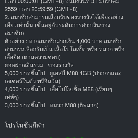
เวลา 00:00:01 (GMT+8) จนถึงวันที่ 31 มกราคม
2559 เวลา 23:59:59 (GMT+8)
2. สมาชิกสามารถเลือกรับของรางวัลได้เพียงอย่าง
เดียวเท่านั้น (ขึ้นอยู่กับระดับการฝากเงินของ
สมาชิก)
ตัวอย่าง : หากสมาชิกฝากเงิน 4,000 บาท สมาชิก
สามารถเลือกรับเป็น เสื้อโปโลเชิ้ต หรือ หมวก หรือ
เสื้อยืด (ตามความชอบ)
ยอดฝากเงินรวม ของรางวัล
5,000 บาทขึ้นไป ยูเอสบี M88 4GB (ปากกาและ
เลเซอร์ในตัว ทรีอินวัน)
4,000 บาทขึ้นไป เสื้อโปโลเชิ้ต M88 (เรียบๆ
เท่ห์ๆ)
3,000 บาทขึ้นไป หมวก M88 (ฮิพมาก)
โปรโมชั่นกีฬา