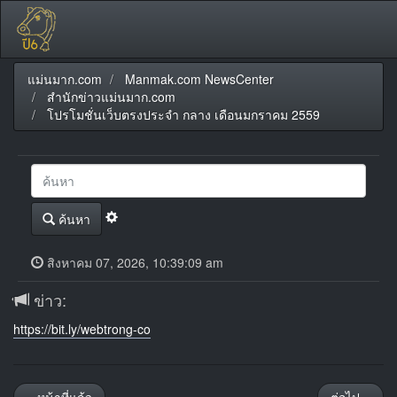
แม่นมาก.com
Manmak.com NewsCenter
สำนักข่าวแม่นมาก.com
โปรโมชั่นเว็บตรงประจำ กลาง เดือนมกราคม 2559
ค้นหา
สิงหาคม 07, 2026, 10:39:09 am
ข่าว:
https://bit.ly/webtrong-co