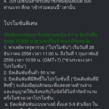
4. โปรโมชั่นนี้สำหรับสมาชิกที่มีคุณสมบัติ 500
ท่านแรก ที่กด “เข้าร่วมตอนนี้” เท่านั้น
โปรโมชั่นพิเศษ
เดิมพันบอลชุด/พาร์เลย์ตายยกบิล 5-9 คู่ รับเงินคืน
สูงสุด 10,000 บาท และเป็นเจ้าของ iPhone 6s
1. พาเลย์พาหรูพารวย ("โปรโมชั่น") เริ่มวันที่ 28
ธันวาคม 2558 เวลา 11:00 น. ถึงวันที่ 1 กุมภาพันธ์
2559 เวลา 10:59 น. (GMT+7) ("ช่วงระยะเวลา
โปรโมชั่น")
2. บิลเดิมพันขั้นต่ำ 50 บาท
3. บิลเดิมพันที่มีสิทธิ์ในโปรโมชั่นนี้ (“บิลเดิมพันที่มี
สิทธิ์”) จะต้องมีคุณลักษณะที่แสดงตามด้านล่าง
และอนุญาตให้แจ้งขอรับโบนัสได้ไม่จำกัดจำนวน
ครั้งในช่วงเวลาโปรโมชั่น:
a. บิลแพ้เดิมพันแบบพาเลย์ ตั้งแต่ 5-9 ตัวเลือก ใน