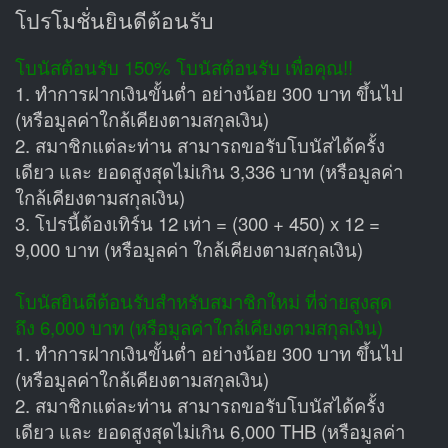
โปรโมชั่นยินดีต้อนรับ
โบนัสต้อนรับ 150% โบนัสต้อนรับ เพื่อคุณ!!
1. ทำการฝากเงินขั้นต่ำ อย่างน้อย 300 บาท ขึ้นไป
(หรือมูลค่าใกล้เคียงตามสกุลเงิน)
2. สมาชิกแต่ละท่าน สามารถขอรับโบนัสได้ครั้ง
เดียว และ ยอดสูงสุดไม่เกิน 3,336 บาท (หรือมูลค่า
ใกล้เคียงตามสกุลเงิน)
3. โปรนี้ต้องเทิร์น 12 เท่า = (300 + 450) x 12 =
9,000 บาท (หรือมูลค่า ใกล้เคียงตามสกุลเงิน)
โบนัสยินดีต้อนรับสำหรับสมาชิกใหม่ ที่จ่ายสูงสุด
ถึง 6,000 บาท (หรือมูลค่าใกล้เคียงตามสกุลเงิน)
1. ทำการฝากเงินขั้นต่ำ อย่างน้อย 300 บาท ขึ้นไป
(หรือมูลค่าใกล้เคียงตามสกุลเงิน)
2. สมาชิกแต่ละท่าน สามารถขอรับโบนัสได้ครั้ง
เดียว และ ยอดสูงสุดไม่เกิน 6,000 THB (หรือมูลค่า