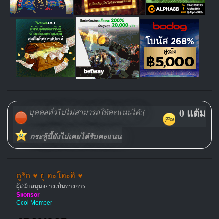
0 แต้ม
บุคคลทั่วไปไม่สามารถให้คะแนนได้:(
กระทู้นี้ยังไม่เคยได้รับคะแนน
กูรัก ♥ ยู อะโอะอิ ♥
ผู้สนับสนุนอย่างเป็นทางการ
Sponsor
Cool Member