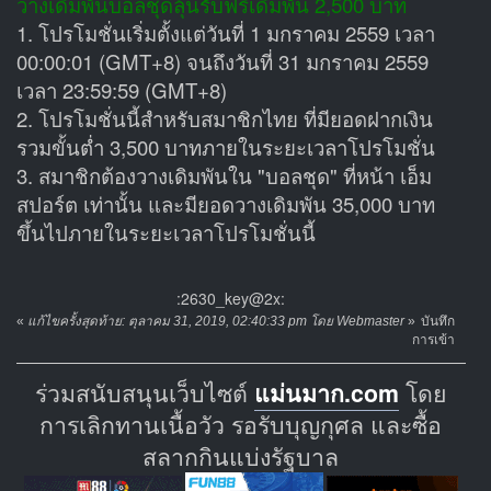
วางเดิมพันบอลชุดลุ้นรับฟรีเดิมพัน 2,500 บาท
1. โปรโมชั่นเริ่มตั้งแต่วันที่ 1 มกราคม 2559 เวลา
00:00:01 (GMT+8) จนถึงวันที่ 31 มกราคม 2559
เวลา 23:59:59 (GMT+8)
2. โปรโมชั่นนี้สำหรับสมาชิกไทย ที่มียอดฝากเงิน
รวมขั้นต่ำ 3,500 บาทภายในระยะเวลาโปรโมชั่น
3. สมาชิกต้องวางเดิมพันใน "บอลชุด" ที่หน้า เอ็ม
สปอร์ต เท่านั้น และมียอดวางเดิมพัน 35,000 บาท
ขึ้นไปภายในระยะเวลาโปรโมชั่นนี้
:2630_key@2x:
«
แก้ไขครั้งสุดท้าย: ตุลาคม 31, 2019, 02:40:33 pm โดย Webmaster
»
บันทึก
การเข้า
ร่วมสนับสนุนเว็บไซต์
แม่นมาก.com
โดย
การเลิกทานเนื้อวัว รอรับบุญกุศล และซื้อ
สลากกินแบ่งรัฐบาล