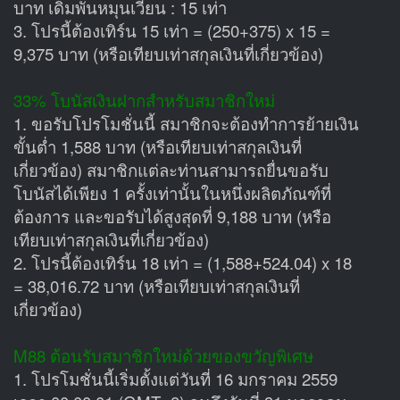
บาท เดิมพันหมุนเวียน : 15 เท่า
3. โปรนี้ต้องเทิร์น 15 เท่า = (250+375) x 15 =
9,375 บาท (หรือเทียบเท่าสกุลเงินที่เกี่ยวข้อง)
33% โบนัสเงินฝากสำหรับสมาชิกใหม่
1. ขอรับโปรโมชั่นนี้ สมาชิกจะต้องทำการย้ายเงิน
ขั้นต่ำ 1,588 บาท (หรือเทียบเท่าสกุลเงินที่
เกี่ยวข้อง) สมาชิกแต่ละท่านสามารถยื่นขอรับ
โบนัสได้เพียง 1 ครั้งเท่านั้นในหนึ่งผลิตภัณฑ์ที่
ต้องการ และขอรับได้สูงสุดที่ 9,188 บาท (หรือ
เทียบเท่าสกุลเงินที่เกี่ยวข้อง)
2. โปรนี้ต้องเทิร์น 18 เท่า = (1,588+524.04) x 18
= 38,016.72 บาท (หรือเทียบเท่าสกุลเงินที่
เกี่ยวข้อง)
M88 ต้อนรับสมาชิกใหม่ด้วยของขวัญพิเศษ
1. โปรโมชั่นนี้เริ่มตั้งแต่วันที่ 16 มกราคม 2559