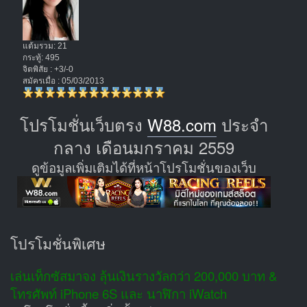
แต้มรวม: 21
กระทู้: 495
จิตพิสัย : +3/-0
สมัครเมื่อ : 05/03/2013
โปรโมชั่นเว็บตรง
W88.com
ประจำ
กลาง เดือนมกราคม 2559
ดูข้อมูลเพิ่มเติมได้ที่หน้าโปรโมชั่นของเว็บ
โปรโมชั่นพิเศษ
เล่นเท็กซัสมาจง ลุ้นเงินรางวัลกว่า 200,000 บาท &
โทรศัพท์ iPhone 6S และ นาฬิกา iWatch