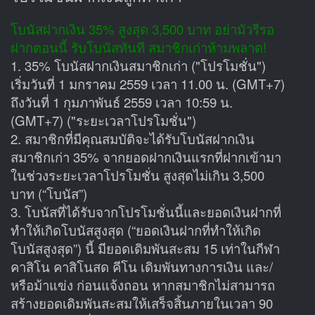
โบนัสฝากเงิน 35% สูงสุด 3,500 บาท อย่ามัวรีรอ
ฝากตอนนี้ รับโบนัสทันที สมาชิกเก่าห้ามพลาด!
1. 35% โบนัสฝากเงินสมาชิกเก่า ("โปรโมชั่น")
เริ่มวันที่ 1 มกราคม 2559 เวลา 11.00 น. (GMT+7)
ถึงวันที่ 1 กุมภาพันธ์ 2559 เวลา 10:59 น.
(GMT+7) ("ระยะเวลาโปรโมชั่น")
2. สมาชิกที่มีคุณสมบัติจะได้รับโบนัสฝากเงิน
สมาชิกเก่า 35% จากยอดฝากเงินแรกที่ฝากเข้ามา
ในช่วงระยะเวลาโปรโมชั่น สูงสุดไม่เกิน 3,500
บาท (“โบนัส”)
3. โบนัสที่ได้รับจากโปรโมชั่นนี้และยอดเงินฝากที่
ทำให้เกิดโบนัสสูงสุด (“ยอดเงินฝากที่ทำให้เกิด
โบนัสสูงสุด”) นี้ มียอดเดิมพันสะสม 15 เท่าในกีฬา
คาสิโน คาสิโนสด คีโน เดิมพันทางการเงิน และ/
หรือม้าแข่ง ก่อนแจ้งถอน หากสมาชิกไม่สามารถ
สร้างยอดเดิมพันสะสมให้เสร็จสิ้นภายในเวลา 90