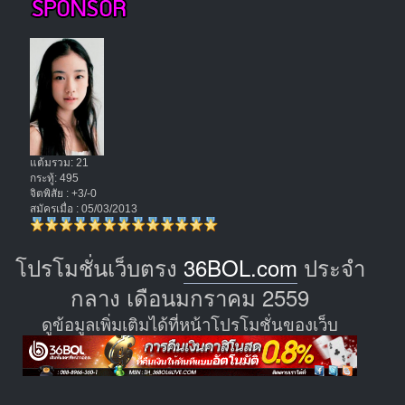
แต้มรวม: 21
กระทู้: 495
จิตพิสัย : +3/-0
สมัครเมื่อ : 05/03/2013
โปรโมชั่นเว็บตรง
36BOL.com
ประจำ
กลาง เดือนมกราคม 2559
ดูข้อมูลเพิ่มเติมได้ที่หน้าโปรโมชั่นของเว็บ