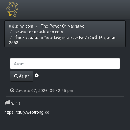
แม่นมาก.com
The Power Of Narrative
สนทนาภาษาแม่นมาก.com
ใบตรวจผลสลากกินแบ่งรัฐบาล งวดประจำวันที่ 16 ตุลาคม
2558
ค้นหา
สิงหาคม 07, 2026, 09:42:45 pm
ข่าว:
https://bit.ly/webtrong-co