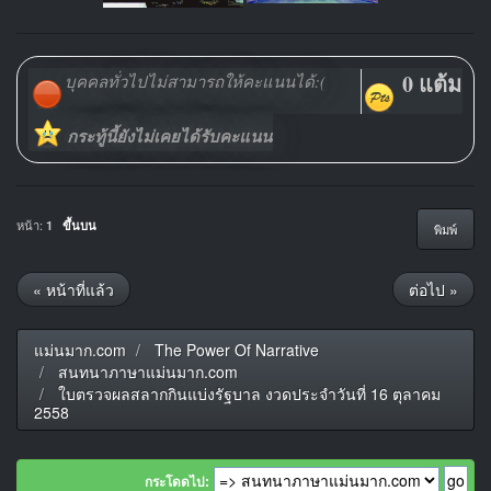
0 แต้ม
บุคคลทั่วไปไม่สามารถให้คะแนนได้:(
กระทู้นี้ยังไม่เคยได้รับคะแนน
หน้า:
1
ขึ้นบน
พิมพ์
« หน้าที่แล้ว
ต่อไป »
แม่นมาก.com
The Power Of Narrative
สนทนาภาษาแม่นมาก.com
ใบตรวจผลสลากกินแบ่งรัฐบาล งวดประจำวันที่ 16 ตุลาคม
2558
กระโดดไป: