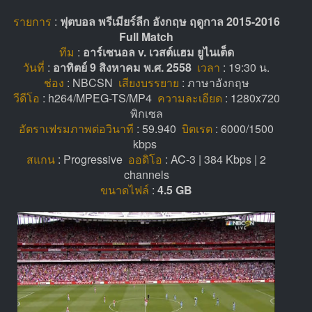
รายการ
:
ฟุตบอล พรีเมียร์ลีก อังกฤษ ฤดูกาล 2015-2016
Full Match
ทีม
:
อาร์เซนอล v. เวสต์แฮม ยูไนเต็ด
วันที่
:
อาทิตย์ 9 สิงหาคม พ.ศ. 2558
เวลา
: 19:30 น.
ช่อง
: NBCSN
เสียงบรรยาย
: ภาษาอังกฤษ
วีดีโอ
: h264/MPEG-TS/MP4
ความละเอียด
: 1280x720
พิกเซล
อัตราเฟรมภาพต่อวินาที
: 59.940
บิตเรต
: 6000/1500
kbps
สแกน
: Progressive
ออดิโอ
: AC-3 | 384 Kbps | 2
channels
ขนาดไฟล์
:
4.5 GB