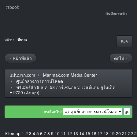
:1boo!:
บันทึกการเข้า
หน้า:
1
ขึ้นบน
พิมพ์
« หน้าที่แล้ว
ต่อไป »
แม่นมาก.com
Manmak.com Media Center
ศูนย์กลางการดาวน์โหลด
พรีเมียร์ลีก 9 ส.ค. 58 อาร์เซนอล v. เวสต์แฮม ยูไนเต็ด
HD720 (อังกฤษ)
กระโดดไป:
Sitemap
1
2
3
4
5
6
7
8
9
10
11
12
13
14
15
16
17
18
19
20
21
22
2