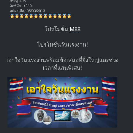
กระทู้: 495
จิตพิสัย : +3/-0
สมัครเมื่อ : 05/03/2013
โปรโมชั่น
M88
โปรโมชั่นวันแรงงาน!
เอาใจวันแรงงานพร้อมข้อเสนอที่ยิ่งใหญ่และช่วง
เวลาที่แสนพิเศษ!