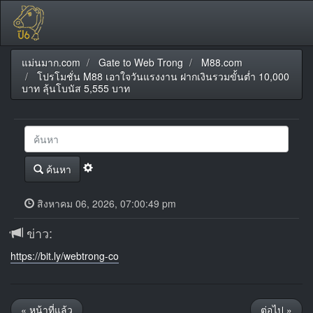
แม่นมาก.com
Gate to Web Trong
M88.com
โปรโมชั่น M88 เอาใจวันแรงงาน ฝากเงินรวมขั้นต่ำ 10,000
บาท ลุ้นโบนัส 5,555 บาท
ค้นหา
สิงหาคม 06, 2026, 07:00:49 pm
ข่าว:
https://bit.ly/webtrong-co
« หน้าที่แล้ว
ต่อไป »