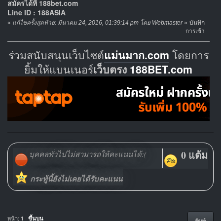
สมัครได้ที่ 188bet.com
Line ID : 188ASIA
«
แก้ไขครั้งสุดท้าย: มีนาคม 24, 2016, 01:39:14 pm โดย Webmaster
»
บันทึก
การเข้า
ร่วมสนับสนุนเว็บไซต์
แม่นมาก.com
โดยการ
ยิ้มให้แบนเนอร์
เว็บตรง
188BET.com
0 แต้ม
บุคคลทั่วไปไม่สามารถให้คะแนนได้:(
กระทู้นี้ยังไม่เคยได้รับคะแนน
หน้า:
1
ขึ้นบน
พิมพ์