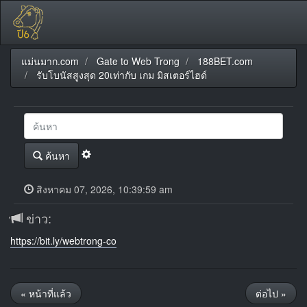
แม่นมาก.com
Gate to Web Trong
188BET.com
รับโบนัสสูงสุด 20เท่ากับ เกม มิสเตอร์ไฮด์
ค้นหา
สิงหาคม 07, 2026, 10:39:59 am
ข่าว:
https://bit.ly/webtrong-co
« หน้าที่แล้ว
ต่อไป »