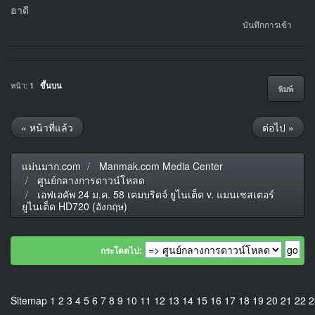
ฮาดี
บันทึกการเข้า
หน้า:
1
ขึ้นบน
พิมพ์
« หน้าที่แล้ว
ต่อไป »
แม่นมาก.com
Manmak.com Media Center
ศูนย์กลางการดาวน์โหลด
เอฟเอคัพ 24 ม.ค. 58 เคมบริดจ์ ยูไนเต็ด v. แมนเชสเตอร์
ยูไนเต็ด HD720 (อังกฤษ)
กระโดดไป:
Sitemap
1
2
3
4
5
6
7
8
9
10
11
12
13
14
15
16
17
18
19
20
21
22
2