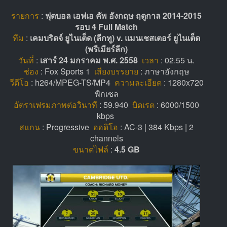
รายการ
:
ฟุตบอล เอฟเอ คัพ อังกฤษ ฤดูกาล 2014-2015
รอบ 4 Full Match
ทีม
:
เคมบริดจ์ ยูไนเต็ด (ลีกทู) v. แมนเชสเตอร์ ยูไนเต็ด
(พรีเมียร์ลีก)
วันที่
:
เสาร์ 24 มกราคม พ.ศ. 2558
เวลา
: 02.55 น.
ช่อง
: Fox Sports 1
เสียงบรรยาย
: ภาษาอังกฤษ
วีดีโอ
: h264/MPEG-TS/MP4
ความละเอียด
: 1280x720
พิกเซล
อัตราเฟรมภาพต่อวินาที
: 59.940
บิตเรต
: 6000/1500
kbps
สแกน
: Progressive
ออดิโอ
: AC-3 | 384 Kbps | 2
channels
ขนาดไฟล์
:
4.5 GB