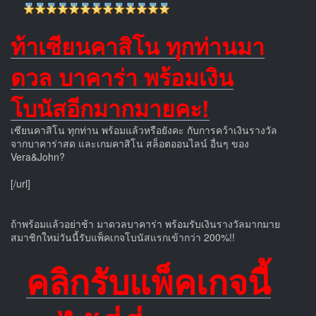
ท้าเซียนคาสิโน ทุกท่านมา
ดวล บาคาร่า พร้อมเงิน
โบนัสอีกมากมายคะ!
เซียนคาสิโน ทุกท่าน พร้อมแล้วหรือยังคะ กับการคว้าเงินรางวัล
จากบาคาร่าสด และเกมคาสิโน สล็อตออนไลน์ อื่นๆ ของ
Vera&John?
[/url]
ถ้าพร้อมแล้วอย่าช้า มาดวลบาคาร่า พร้อมรับเงินรางวัลมากมาย
สมาชิกใหม่วันนี้รับแพ็คเกจโบนัสแรกเข้ากว่า 200%!!
คลิกรับแพ็คเกจนี้