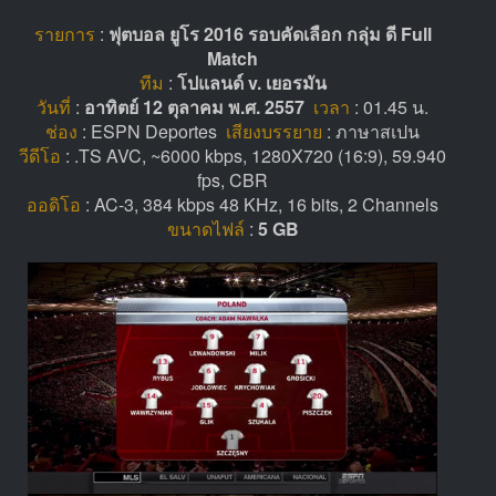
รายการ
:
ฟุตบอล ยูโร 2016 รอบคัดเลือก กลุ่ม ดี Full
Match
ทีม
:
โปแลนด์ v. เยอรมัน
วันที่
:
อาทิตย์ 12 ตุลาคม พ.ศ. 2557
เวลา
: 01.45 น.
ช่อง
: ESPN Deportes
เสียงบรรยาย
: ภาษาสเปน
วีดีโอ
: .TS AVC, ~6000 kbps, 1280X720 (16:9), 59.940
fps, CBR
ออดิโอ
: AC-3, 384 kbps 48 KHz, 16 bits, 2 Channels
ขนาดไฟล์
:
5 GB