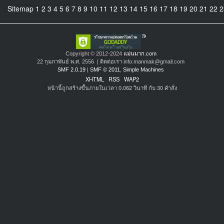
Sitemap
1
2
3
4
5
6
7
8
9
10
11
12
13
14
15
16
17
18
19
20
21
22
2
Copyright © 2012-2024
แม่นมาก.com
22 กุมภาพันธ์ พ.ศ. 2556 | ติดต่อเรา info.manmak@gmail.com
SMF 2.0.19
|
SMF © 2011
,
Simple Machines
XHTML
RSS
WAP2
หน้านี้ถูกสร้างขึ้นภายในเวลา 0.062 วินาที กับ 30 คำสั่ง