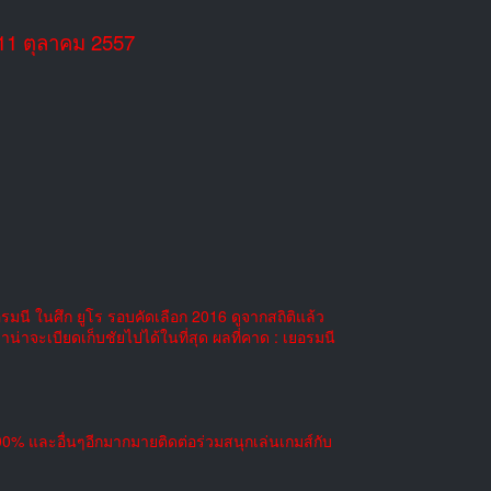
 11 ตุลาคม 2557
มนี ในศึก ยูโร รอบคัดเลือก 2016 ดูจากสถิติแล้ว
าน่าจะเบียดเก็บชัยไปได้ในที่สุด ผลที่คาด : เยอรมนี
0% และอื่นๆอีกมากมายติดต่อร่วมสนุกเล่นเกมส์กับ