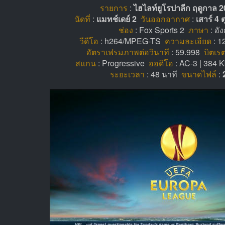
รายการ
:
ไฮไลท์ยูโรปาลีก ฤดูกาล 
นัดที่
:
แมทช์เดย์ 2
วันออกอากาศ
:
เสาร์ 4
ช่อง
: Fox Sports 2
ภาษา
: อั
วีดีโอ
: h264/MPEG-TS
ความละเอียด
: 1
อัตราเฟรมภาพต่อวินาที
: 59.998
บิตเร
สแกน
: Progressive
ออดิโอ
: AC-3 | 384 K
ระยะเวลา
: 48 นาที
ขนาดไฟล์
: