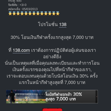
กระทู้: 495
จิตพิสัย : +3/-0
สมัครเมื่อ : 05/03/2013
โปรโมชั่น
138
30% โอนเงินกีฬาครั้งแรกสูงสุด 7,000 บาท
ที่
138.com
เราต้องการปฏิบัติต่อผู้เล่นของเรา
อย่างดียิ่ง
นั่นเป็นเหตุผลที่เมื่อคุณลงทะเบียนและทำการโอน
เงินครั้งแรกของคุณไปที่หน้ากีฬาของเรา,
เราจะตอบแทนคุณด้วยโบนัสโอนเงิน 30% ครั้ง
แรกในหน้ากีฬาสูงสุดที่ 7,000 บาท