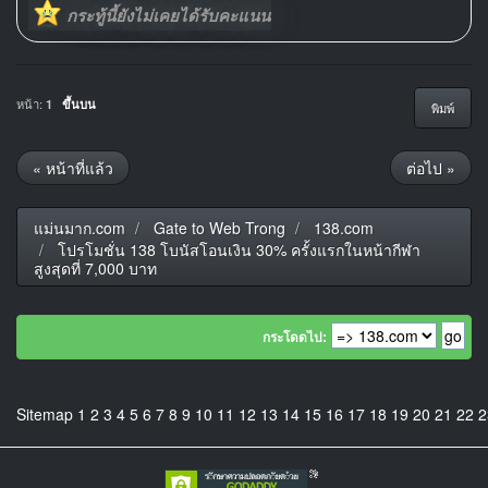
กระทู้นี้ยังไม่เคยได้รับคะแนน
หน้า:
1
ขึ้นบน
พิมพ์
« หน้าที่แล้ว
ต่อไป »
แม่นมาก.com
Gate to Web Trong
138.com
โปรโมชั่น 138 โบนัสโอนเงิน 30% ครั้งแรกในหน้ากีฬา
สูงสุดที่ 7,000 บาท
กระโดดไป:
Sitemap
1
2
3
4
5
6
7
8
9
10
11
12
13
14
15
16
17
18
19
20
21
22
2