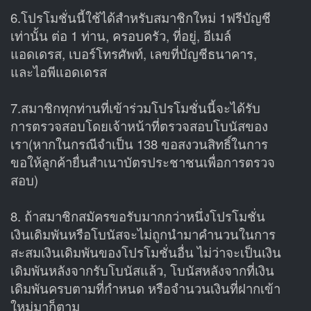
6.โปรโมชั่นนี้ใช้ได้สำหรับสมาชิกใหม่ 1ฟรีบัญชี
เท่านั้น ต่อ 1 ท่าน, ครอบครัว, ที่อยู่, อีเมล์
แอดเดรส, เบอร์โทรศัพท์, เลขที่บัญชีธนาคาร,
และไอพีแอดเดรส
7.สมาชิกทุกท่านที่เข้าร่วมโปรโมชั่นนี้จะได้รับ
การตรวจสอบโดยเจ้าหน้าที่ตรวจสอบโบนัสของ
เรา(หากในกรณีจำเป็น 138 ขอสงวนสิทธิ์ในการ
ขอให้ลูกค้ายื่นสำเนาบัตรประชาชนเพื่อการตรวจ
สอบ)
8. ถ้าสมาชิกสมัครขอรับมากกว่าหนึ่งโปรโมชั่น
เงินเดิมพันหรือโบนัสจะไม่ถูกนำมาคำนวนในการ
สะสมเงินเดิมพันของโปรโมชั่นอื่น ไม่ว่าจะเป็นเงิน
เดิมพันหลังจากรับโบนัสแล้ว, โบนัสหลังจากที่เงิน
เดิมพันครบตามที่กำหนด หรือจำนวนเงินที่ฝากเข้า
ใหม่มาก็ตาม