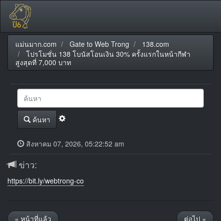
แม่นมาก.com
Gate to Web Trong
138.com
โปรโมชั่น 138 โบนัสโอนเงิน 30% ครั้งแรกในหน้ากีฬา
สูงสุดที่ 7,000 บาท
ค้นหา
สิงหาคม 07, 2026, 05:22:52 am
ข่าว:
https://bit.ly/webtrong-co
« หน้าที่แล้ว
ต่อไป »