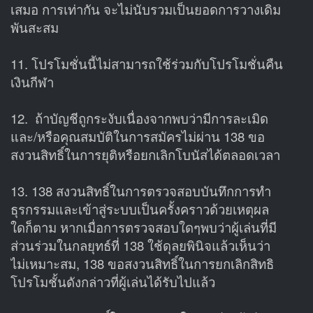
เสมอ การเท่ากัน จะไม่นับรวมเป็นยอดการวางเดิม
พันสะสม
11. โปรโมชั่นนี้ไม่สามารถใช้ร่วมกับโปรโมชั่นคืน
เงินกีฬา
12. ถ้าบัญชีถูกระงับเนื่องจากพบว่ามีการละเมิด
และ/หรือคุณสมบัติในการสมัครไม่ผ่าน 138 ขอ
สงวนสิทธิ์ในการยุติหรือยกเลิกโบนัสได้ตลอดเวลา
13. 138 สงวนสิทธิ์ในการตรวจสอบบันทึกการทำ
ธุรกรรมและเข้าสู่ระบบเป็นครั้งคราวด้วยเหตุผล
ใดก็ตาม หากเมื่อการตรวจสอบใดๆพบว่าผู้เล่นที่มี
ส่วนร่วมในกลยุทธ์ที่ 138 ใช้ดุลยพินิจแล้วเห็นว่า
ไม่เหมาะสม, 138 ขอสงวนสิทธิ์ในการยกเลิกสิทธิ
โปรโมชั้นดังกล่าวที่ผู้เล่นได้รับไปแล้ว