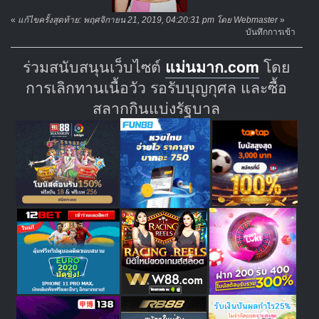
«
แก้ไขครั้งสุดท้าย: พฤศจิกายน 21, 2019, 04:20:31 pm โดย Webmaster
»
บันทึกการเข้า
ร่วมสนับสนุนเว็บไซต์
แม่นมาก.com
โดย
การเลิกทานเนื้อวัว รอรับบุญกุศล และซื้อ
สลากกินแบ่งรัฐบาล