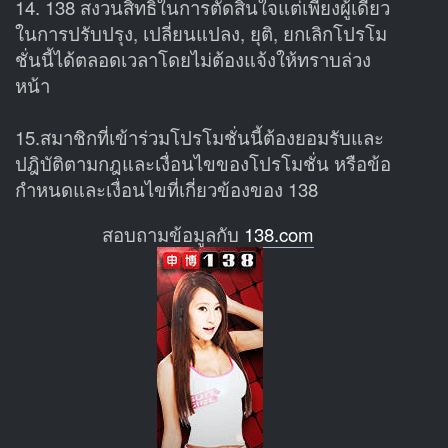
14. 138 สงวนสิทธิ์ในการตัดสินใจแต่เพียงผู้เดียว
ในการปรับปรุง, เปลี่ยนแปลง, ยุติ, ยกเลิกโปรโม
ชั่นนี้ได้ตลอดเวลาโดยไม่ต้องแจ้งให้ทราบล่วง
หน้า
15.สมาชิกที่เข้าร่วมโปรโมชั่นนี้ต้องยอมรับและ
ปฎิบัติตามกฎและเงื่อนไขของโปรโมชั่น หรือข้อ
กำหนดและเงื่อนไขที่เกี่ยวข้องของ 138
สอบถามข้อมูลกับ
138.com