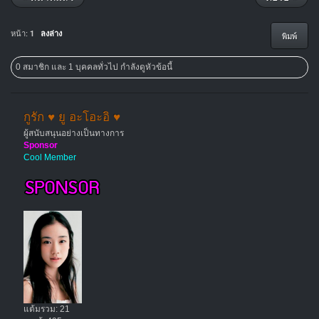
หน้า:
1
ลงล่าง
พิมพ์
0 สมาชิก และ 1 บุคคลทั่วไป กำลังดูหัวข้อนี้
กูรัก ♥ ยู อะโอะอิ ♥
ผู้สนับสนุนอย่างเป็นทางการ
Sponsor
Cool Member
แต้มรวม: 21