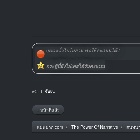
บุคคลทั่วไปไม่สามารถให้คะแนนได้:(
กระทู้นี้ยังไม่เคยได้รับคะแนน
หน้า:
1
ขึ้นบน
« หน้าที่แล้ว
แม่นมาก.com
The Power Of Narrative
สนทนา