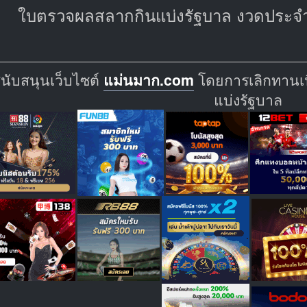
ใบตรวจผลสลากกินแบ่งรัฐบาล งวดประจำว
สนับสนุนเว็บไซต์
แม่นมาก.com
โดยการเลิกทานเนื
แบ่งรัฐบาล