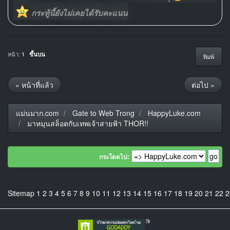
กระทู้นี้ยังไม่เคยได้รับคะแนน
หน้า:
1
ขึ้นบน
พิมพ์
« หน้าที่แล้ว
ต่อไป »
แม่นมาก.com
Gate to Web Trong
HappyLuke.com
มาหมุนสล็อตกับเทพเจ้าสายฟ้า THOR!!
กระโดดไป:
Sitemap
1
2
3
4
5
6
7
8
9
10
11
12
13
14
15
16
17
18
19
20
21
22
2