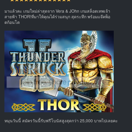
มาแล้วคะ เกมใหม่ล่าสุดจาก Vera & JOhn เกมสล็อตเทพเจ้า
สายฟ้า THOR!ที่มาให้คุณได้ร่วมสนุก สุดระทึก พร้อมแจ๊คพ็อ
ตก้อนโต
หมุนวันนี้ สมัครวันนี้รับฟรีโบนัสสูงสุดกว่า 25,000 บาทไปเลยคะ