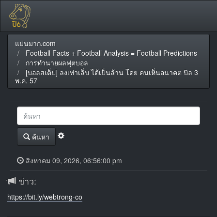
แม่นมาก.com
Football Facts + Football Analysis = Football Predictions
การทำนายผลฟุตบอล
[บอลสเต็ป] ลงเท่าเล็บ ได้เป็นล้าน โดย คนเห็นอนาคต บิล 3
พ.ค. 57
ค้นหา
สิงหาคม 09, 2026, 06:56:00 pm
ข่าว:
https://bit.ly/webtrong-co