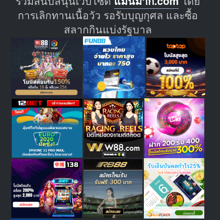
ร่วมสนับสนุนเว็บไซต์
แม่นมาก.com
โดย
การเลิกทานเนื้อวัว รอรับบุญกุศล และซื้อ
สลากกินแบ่งรัฐบาล