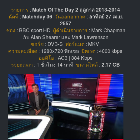
รายการ
:
Match Of The Day 2 ฤดูกาล 2013-2014
นัดที่
:
Matchday 36
วันออกอากาศ
:
อาทิตย์ 27 เม.ย.
2557
ช่อง
: BBC sport HD
ผู้ดำเนินรายการ
: Mark Chapman
กับ Alan Shearer และ Mark Lawrenson
ซอร์ช
: DVB-S
ฟอร์แมต
: MKV
ความละเอียด
: 1280x720 พิกเซล
บิตเรต
: 4000 kbps
ออดิโอ
: AC3 | 384 Kbps
ระยะเวลา
: 1 ชั่วโมง 14 นาที
ขนาดไฟล์
:
2.17 GB