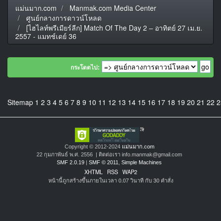
แม่นมาก.com
Manmak.com Media Center
ศูนย์กลางการดาวน์โหลด
[ไฮไลท์พรีเมียร์ลีก] Match Of The Day 2 – อาทิตย์ 27 เม.ย.
2557 - แมทช์เดย์ 36
กระโดดไป:
Sitemap
1
2
3
4
5
6
7
8
9
10
11
12
13
14
15
16
17
18
19
20
21
22
2
Copyright © 2012-2024
แม่นมาก.com
22 กุมภาพันธ์ พ.ศ. 2556 | ติดต่อเรา info.manmak@gmail.com
SMF 2.0.19
|
SMF © 2011
,
Simple Machines
XHTML
RSS
WAP2
หน้านี้ถูกสร้างขึ้นภายในเวลา 0.07 วินาที กับ 30 คำสั่ง