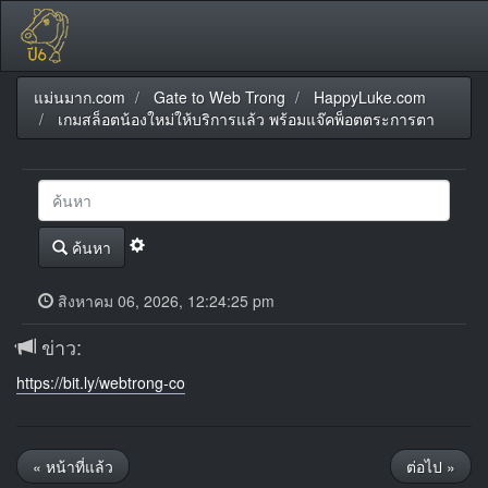
แม่นมาก.com
Gate to Web Trong
HappyLuke.com
เกมสล็อตน้องใหม่ให้บริการแล้ว พร้อมแจ๊คพ็อตตระการตา
ค้นหา
สิงหาคม 06, 2026, 12:24:25 pm
ข่าว:
https://bit.ly/webtrong-co
« หน้าที่แล้ว
ต่อไป »