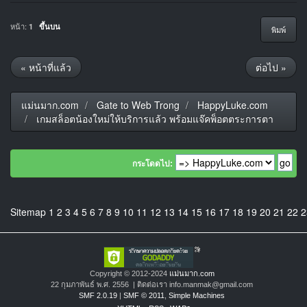
หน้า:
1
ขึ้นบน
พิมพ์
« หน้าที่แล้ว
ต่อไป »
แม่นมาก.com
Gate to Web Trong
HappyLuke.com
เกมสล็อตน้องใหม่ให้บริการแล้ว พร้อมแจ๊คพ็อตตระการตา
กระโดดไป:
Sitemap
1
2
3
4
5
6
7
8
9
10
11
12
13
14
15
16
17
18
19
20
21
22
2
Copyright © 2012-2024
แม่นมาก.com
22 กุมภาพันธ์ พ.ศ. 2556 | ติดต่อเรา info.manmak@gmail.com
SMF 2.0.19
|
SMF © 2011
,
Simple Machines