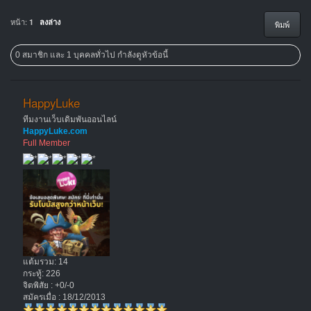
หน้า:
1
ลงล่าง
พิมพ์
0 สมาชิก และ 1 บุคคลทั่วไป กำลังดูหัวข้อนี้
HappyLuke
ทีมงานเว็บเดิมพันออนไลน์
HappyLuke.com
Full Member
แต้มรวม: 14
กระทู้: 226
จิตพิสัย : +0/-0
สมัครเมื่อ : 18/12/2013