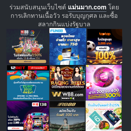
ร่วมสนับสนุนเว็บไซต์
แม่นมาก.com
โดย
การเลิกทานเนื้อวัว รอรับบุญกุศล และซื้อ
สลากกินแบ่งรัฐบาล