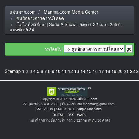
แม่นมาก.com
Manmak.com Media Center
ศูนย์กลางการดาวน์โหลด
[ไฮไลท์เซเรียอา] Serie A Show - อังคาร 22 เม.ย. 2557 -
แมทช์เดย์ 34
กระโดดไป:
Sitemap
1
2
3
4
5
6
7
8
9
10
11
12
13
14
15
16
17
18
19
20
21
22
2
Copyright © 2012-2024
แม่นมาก.com
22 กุมภาพันธ์ พ.ศ. 2556 | ติดต่อเรา info.manmak@gmail.com
SMF 2.0.19
|
SMF © 2011
,
Simple Machines
XHTML
RSS
WAP2
หน้านี้ถูกสร้างขึ้นภายในเวลา 0.327 วินาที กับ 30 คำสั่ง