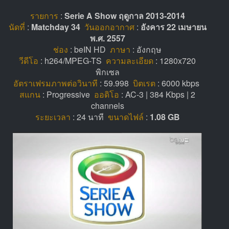
รายการ
:
Serie A Show ฤดูกาล 2013-2014
นัดที่
:
Matchday 34
วันออกอากาศ
:
อังคาร 22 เมษายน
พ.ศ. 2557
ช่อง
: beIN HD
ภาษา
: อังกฤษ
วีดีโอ
: h264/MPEG-TS
ความละเอียด
: 1280x720
พิกเซล
อัตราเฟรมภาพต่อวินาที
: 59.998
บิตเรต
: 6000 kbps
สแกน
: Progressive
ออดิโอ
: AC-3 | 384 Kbps | 2
channels
ระยะเวลา
: 24 นาที
ขนาดไฟล์
:
1.08 GB