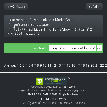
« หน้าที่แล้ว
ต่อไป »
แม่นมาก.com
Manmak.com Media Center
ศูนย์กลางการดาวน์โหลด
[ไฮไลท์ลีกเอิง] Ligue 1 Highlights Show – วันจันทร์ที่ 21
ต.ค. 2556 - WEEK 10
กระโดดไป:
Sitemap
1
2
3
4
5
6
7
8
9
10
11
12
13
14
15
16
17
18
19
20
21
22
2
Copyright © 2012-2024
แม่นมาก.com
22 กุมภาพันธ์ พ.ศ. 2556 | ติดต่อเรา info.manmak@gmail.com
SMF 2.0.19
|
SMF © 2011
,
Simple Machines
XHTML
RSS
WAP2
หน้านี้ถูกสร้างขึ้นภายในเวลา 0.065 วินาที กับ 30 คำสั่ง