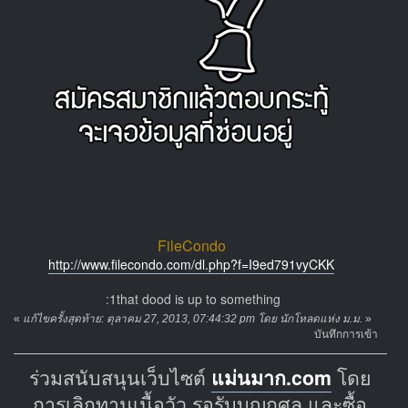
FileCondo
http://www.filecondo.com/dl.php?f=I9ed791vyCKK
:1that dood is up to something
«
แก้ไขครั้งสุดท้าย: ตุลาคม 27, 2013, 07:44:32 pm โดย นักโหลดแห่ง ม.ม.
»
บันทึกการเข้า
ร่วมสนับสนุนเว็บไซต์
แม่นมาก.com
โดย
การเลิกทานเนื้อวัว รอรับบุญกุศล และซื้อ