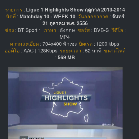
รายการ
:
Ligue 1 Highlights Show ฤดูกาล 2013-2014
นัดที่
:
Matchday 10 - WEEK 10
วันออกอากาศ
:
จันทร์
21 ตุลาคม พ.ศ. 2556
ช่อง
: BT Sport 1
ภาษา
: อังกฤษ
ซอร์ส
: DVB-S
วีดีโอ
:
MP4
ความละเอียด
: 704x400 พิกเซล
บิตเรต
: 1200 kbps
ออดิโอ
: AAC | 128Kbps
ระยะเวลา
: 52 นาที
ขนาดไฟล์
:
569 MB