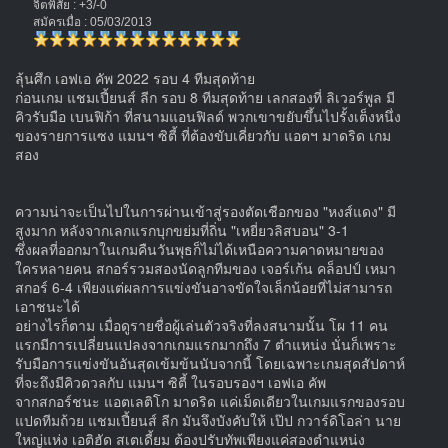
จิตพิสัย : +3/-0
สมัครเมื่อ : 05/03/2013
ลุ้นศึก เอฟเอ คัพ 2022 รอบ 4 ทีมสุดท้าย
ก่อนเกม แชมเปี้ยนส์ ลีก รอบ 8 ทีมสุดท้าย เลกสองที่ ลิเวอร์พูล มี
คิวรับมือ เบนฟิก้า ที่สนามแอนฟิลด์ พวกเขาขยับขึ้นไปรั้งเต็งหนึ่ง
ของรายการแซง แมนฯ ซิตี้ ที่ต้องขับเคี่ยวกับ แอตฯ มาดริด เกม
สอง
ความน่าจะเป็นไปในการผ่านเข้าสู่รองตัดเชือกของ "หงส์แดง" มี
สูงมาก หลังจากเลกแรกบุกขย่มที่ถิ่น "เหยี่ยวลิสบอน" 3-1
ซึ่งผลที่ออกมาในเกมคืนวันพุธก็ไม่ได้เหนือความคาดหมายของ
ใครหลายคน สกอร์รวมสองนัดลูกทีมของ เจอร์เก้น คล็อปป์ เหมา
สกอร์ 6-4 เพียงแต่ผลการแข่งขันอาจขัดใจเล็กน้อยที่ไม่สามารถ
เอาชนะได้
อย่างไรก็ตาม เมื่อดูรายชื่อผู้เล่นตัวจริงที่ลงสนามนั้น โผ 11 คน
แรกมีการเปลี่ยนแปลงจากเกมแรกมากถึง 7 ตำแหน่ง นั่นก็เพราะ
รับมือการแข่งขันอันสุดเข้มข้นนับจากนี้ โดยเฉพาะเกมสุดสัปดาห์
ที่จะถึงมีคิวดวลกับ แมนฯ ซิตี้ ในรอบรองฯ เอฟเอ คัพ
จากสกอร์ชนะ แอตเลติโก มาดริด แค่เม็ดเดียวในเกมแรกของรอบ
แปดทีมถ้วย แชมเปี้ยนส์ ลีก มันจึงบังคับให้ เป๊ป กวาร์ดิโอล่า นาย
ใหญ่แห่ง เอติฮัด สเตเดี้ยม ต้องปรับทัพเพียงแค่สองตำแหน่ง