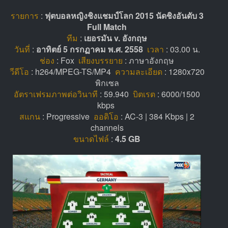
รายการ
:
ฟุตบอลหญิงชิงแชมป์โลก 2015 นัดชิงอันดับ 3
Full Match
ทีม
:
เยอรมัน v. อังกฤษ
วันที่
:
อาทิตย์ 5 กรกฏาคม พ.ศ. 2558
เวลา
: 03.00 น.
ช่อง
: Fox
เสียงบรรยาย
: ภาษาอังกฤษ
วีดีโอ
: h264/MPEG-TS/MP4
ความละเอียด
: 1280x720
พิกเซล
อัตราเฟรมภาพต่อวินาที
: 59.940
บิตเรต
: 6000/1500
kbps
สแกน
: Progressive
ออดิโอ
: AC-3 | 384 Kbps | 2
channels
ขนาดไฟล์
:
4.5 GB