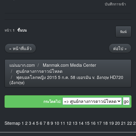
บันทึกการเข้า
หน้า:
1
ขึ้นบน
พิมพ์
« หน้าที่แล้ว
ต่อไป »
แม่นมาก.com
Manmak.com Media Center
ศูนย์กลางการดาวน์โหลด
ฟุตบอลโลกหญิง 2015 5 ก.ค. 58 เยอรมัน v. อังกฤษ HD720
(อังกฤษ)
กระโดดไป:
Sitemap
1
2
3
4
5
6
7
8
9
10
11
12
13
14
15
16
17
18
19
20
21
22
2