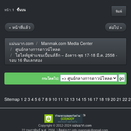
หน้า:
1
ขึ้นบน
พิมพ์
« หน้าที่แล้ว
ต่อไป »
แม่นมาก.com
Manmak.com Media Center
ศูนย์กลางการดาวน์โหลด
ไฮไลท์ยูฟ่าแชมเปี้ยนส์ลีก – อังคาร-พุธ 17-18 มี.ค. 2558 -
รอบ 16 ทีมเลกสอง
กระโดดไป:
Sitemap
1
2
3
4
5
6
7
8
9
10
11
12
13
14
15
16
17
18
19
20
21
22
2
Copyright © 2012-2024
แม่นมาก.com
22 กุมภาพันธ์ พ.ศ. 2556 | ติดต่อเรา info.manmak@gmail.com