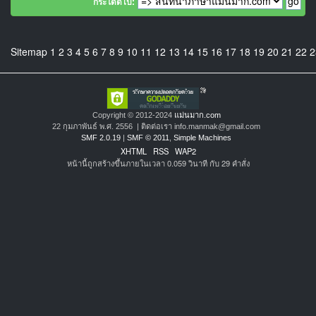
กระโดดไป:
Sitemap
1
2
3
4
5
6
7
8
9
10
11
12
13
14
15
16
17
18
19
20
21
22
2
Copyright © 2012-2024
แม่นมาก.com
22 กุมภาพันธ์ พ.ศ. 2556 | ติดต่อเรา info.manmak@gmail.com
SMF 2.0.19
|
SMF © 2011
,
Simple Machines
XHTML
RSS
WAP2
หน้านี้ถูกสร้างขึ้นภายในเวลา 0.059 วินาที กับ 29 คำสั่ง