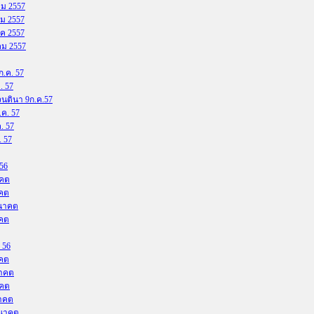
คม 2557
คม 2557
.ค 2557
คม 2557
ก.ค. 57
. 57
จนตินา 9ก.ค.57
.ค. 57
. 57
. 57
 56
าคต
าคต
อนาคต
าคต
. 56
าคต
นาคต
าคต
นาคต
นอนาคต