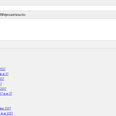
ถิติฟุตบอลก่อนแข่ง
 2557
 ต.ค 57
2557
57
 2557
 17 ต.ค 57
ลาคม 2557
3 ต.ค 2557