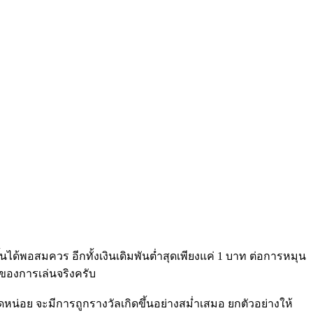
ได้พอสมควร อีกทั้งเงินเดิมพันต่ำสุดเพียงแค่ 1 บาท ต่อการหมุน
วนของการเล่นจริงครับ
านิดหน่อย จะมีการถูกรางวัลเกิดขึ้นอย่างสม่ำเสมอ ยกตัวอย่างให้