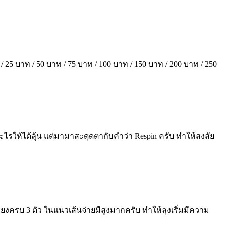
/ 25 บาท / 50 บาท / 75 บาท / 100 บาท / 150 บาท / 200 บาท / 250
อะไรให้ได้ลุ้น แต่มามาสะดุดตากับคำว่า Respin ครับ ทำให้สงสัย
เรียงครบ 3 ตัว ในแนวเส้นจ่ายมีสูงมากครับ ทำให้ลุงเริ่มมีความ