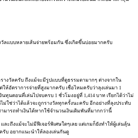
วัลแบบหลายเส้นจ่ายพร้อมกัน ซึ่งเกิดขึ้นบ่อยมากครับ
ูกรางวัลครับ ถึงแม้จะมีรูปแบบที่ดูธรรมดามากๆ ต่างจากใน
่ให้อัตราการจ่ายที่สูงมากครับ เชื่อไหมครับว่าลุงเล่นมา 1
นทุนตอนที่เล่นไปจบครบ 1 ชั่วโมงอยู่ที่ 1,414 บาท เรียกได้ว่าไม่
ไม่ใช่ว่าได้แล้วจะถูกรางวัลทุกครั้งนะครับ อีกอย่างที่ลุงประทับ
ี้สามารถทำเงินได้หากใช้จำนวนเงินเดิมพันที่มากกว่านี้
ถึงแม้จะไม่มีฟีเจอร์พิเศษใดๆเลย แต่เกมก็ยังทำให้ผู้เล่นลุ้น
ดาวครับ อยากแนะนำให้ลองเล่นกันดู