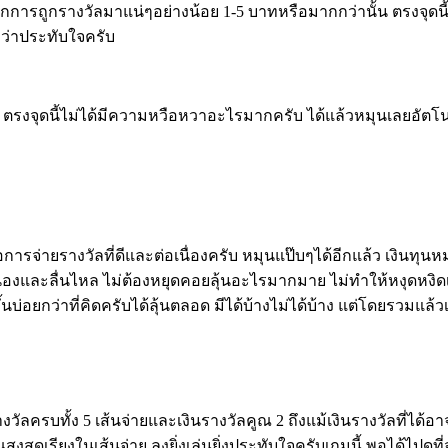
ารถูกรางวัลมาแน่ๆอย่างน้อย 1-5 บาทหรือมากกว่านั้น ตรงจุดนี้ลุ
ๆว่าประทับใจครับ
in ตรงจุดนี้ไม่ได้มีความหวือหวาอะไรมากครับ ได้แล้วหมุนเลยอัตโนม
การจ่ายรางวัลที่ดีและต่อเนื่องครับ หมุนแป๊บๆได้อีกแล้ว เงินทุ
เนื่องและลื่นไหล ไม่ต้องหยุดคอยลุ้นอะไรมากมาย ไม่ทำให้หงุดหง
ิดขึ้นบ่อยกว่าที่คิดครับได้ลุ้นตลอด มีได้บ้างไม่ได้บ้าง แต่โดยรวมแ
งวัลครบทั้ง 5 เส้นจ่ายและเงินรางวัลคูณ 2 ถึงแม้เงินรางวัลที่ได้อ
สูงสุดเรียงในเส้นจ่าย ลุงยิ่งเล่นยิ่งประทับใจครับเกมนี้ พอได้ไปด