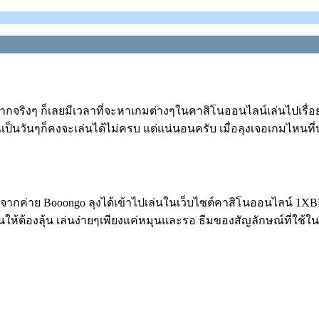
ว่างมากจริงๆ ก็เลยมีเวลาที่จะหาเกมต่างๆในคาสิโนออนไลน์เล่นไปเร
ล่นเป็นวันๆก็คงจะเล่นได้ไม่ครบ แต่แน่นอนครับ เมื่อลุงเจอเกมไ
pin จากค่าย Booongo ลุงได้เข้าไปเล่นในเว็บไซต์คาสิโนออนไลน์ 
ปินให้ต้องลุ้น เล่นง่ายๆเพียงแค่หมุนและรอ ธีมของสัญลักษณ์ที่ใช้