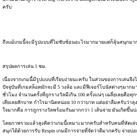
ครับ
ถึงแม้เกมนี้จะมีรูปแบบที่ไม่ซับซ้อนอะไรมากมายแต่ก็ลุ้นสนุกม
สรุปผลการเล่น 1 ชม.
เนื่องจากเกมนี้มีรูปแบบที่เรียบง่ายนะครับ ในส่วนของการเล่นจ
ปัจจุบันที่เกมสล็อตมักจะมี 5 วงล้อ และมีฟีเจอร์โบนัสต่างๆมากม
ชั่วโมง จำนวนครั้งที่ถูกรางวัลมีเกิน 100 ครั้งแน่ๆ เฉลี่ยเลยคือ
เสียเลยสักบาท กำไรมานิดหน่อย 10 กว่าบาท แต่อย่าลืมครับว่าลุงเดิ
ใจมากคือ การถูกรางวัลพร้อมกันมากกว่า 1 เส้นจ่าย มันเกิดขึ้นบ่อ
โดยภาพรวมแล้วลุงคิดว่าเกมนี้เหมาะมากครับสำหรับคนที่หัดเล่นสล็
สนุกได้ด้วยการรับ Respin เกมมีการจ่ายที่จัดว่าดีมากครับ จ่ายบ่