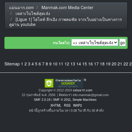
แม่นมาก.com
Manmak.com Media Center
เหล่าเว็บไซต์สุดเจ๋ง
[Ligue 1] ไฮไลท์ ลีกเอิง ภาพคมชัด จากเว็บอย่างเป็นทางการ
ดูผ่าน youtube
กระโดดไป:
Sitemap
1
2
3
4
5
6
7
8
9
10
11
12
13
14
15
16
17
18
19
20
21
22
2
Copyright © 2012-2024
แม่นมาก.com
22 กุมภาพันธ์ พ.ศ. 2556 | ติดต่อเรา info.manmak@gmail.com
SMF 2.0.19
|
SMF © 2011
,
Simple Machines
XHTML
RSS
WAP2
หน้านี้ถูกสร้างขึ้นภายในเวลา 0.08 วินาที กับ 30 คำสั่ง