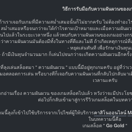
วิธีการรับมือกับความผันผวนของเ
 ถ้าเราเจอกับเกมที่มีความสม่ำเสมอนั้นก็ไม่ยากครับ ไม่ต้องทำอ
สม่ำเสมอหรือจนกว่าจะได้กำไรตามเป้าหมายและเมื่อความผันผวนของ
เล่นไปแล้วในระยะเวลาหนึ่ง แล้วพบกับความผันผวนของเกมอย่างกร
่อว่าความผันผวนมันต้องมีทั้งในทางที่ดีและไม่ดี ถ้าเกิดเหตุการณ์ที
- หยุดเล่นทันที เพื่อรักษาเงินทุน
- ถ้ามีเงินทุนจำนวนมาก ก็เล่นไปจนกว่าจะเกิดความผันผวนอีกครั
าที่ลุงเล่นสล็อตมา " ความผันผวน " แบบนี้มีอยู่ทุกเกมครับ อยู่ที่
มอตลอดการเล่น หรือบางทีก็เจอกับความผันผวนที่กลับไปกลับมาเดี๋ยวดีเ
เวลานะครับ
ากอ่านเรื่อง ความผันผวน ของเกมสล็อตไปแล้ว หวังว่าจะมีประโย
ต่อไปก็กลับเข้ามาสู่การรีวิวเกมสล็อตในบทควา
มนี้ลุงก็เข้าไปใช้บริการจากเว็ปไซต์ผู้ให้บริการ
คาสิโนออนไลน์
M
ในบทความนี้คือ
เกมสล็อต "
Go Gold
"