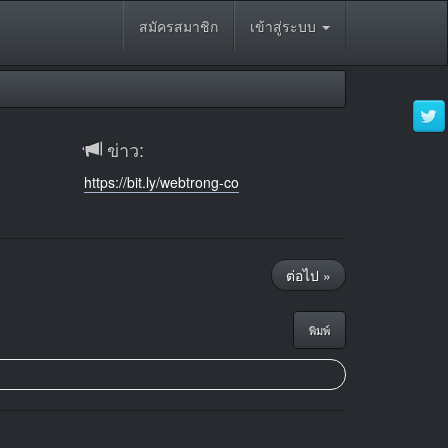
สมัครสมาชิก
เข้าสู่ระบบ
ข่าว:
https://bit.ly/webtrong-co
ต่อไป »
พิมพ์