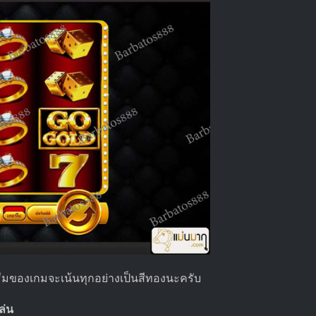
ีมของเกมจะเน้นทุกอย่างเป็นสีทองนะครับ
ล่น