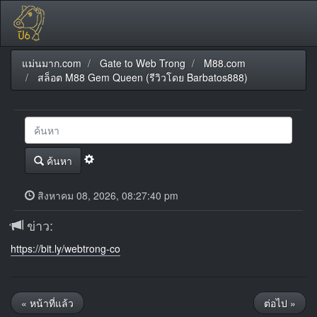
แม่นมาก.com
Gate to Web Trong
M88.com
สล็อต M88 Gem Queen (รีวิวโดย Barbatos888)
ค้นหา
สิงหาคม 08, 2026, 08:27:40 pm
ข่าว:
https://bit.ly/webtrong-co
« หน้าที่แล้ว
ต่อไป »