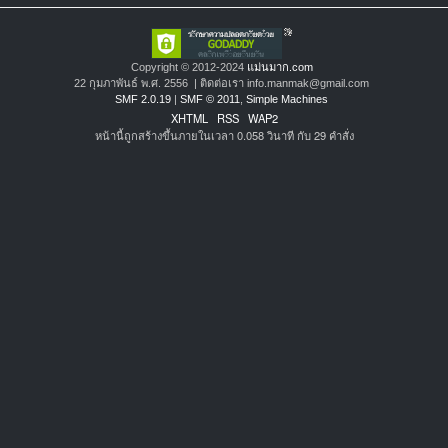
Copyright © 2012-2024
แม่นมาก.com
22 กุมภาพันธ์ พ.ศ. 2556 | ติดต่อเรา info.manmak@gmail.com
SMF 2.0.19
|
SMF © 2011
,
Simple Machines
XHTML
RSS
WAP2
หน้านี้ถูกสร้างขึ้นภายในเวลา 0.058 วินาที กับ 29 คำสั่ง