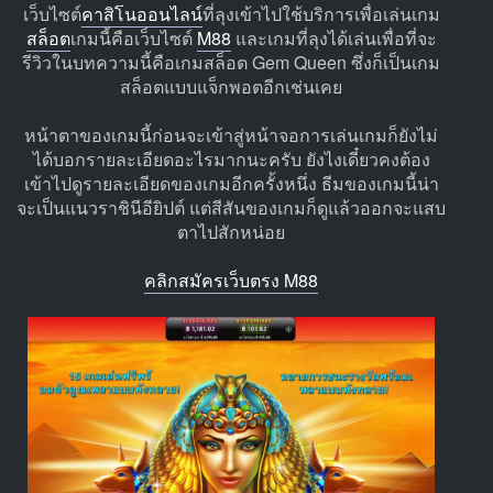
เว็บไซต์
คาสิโนออนไลน์
ที่ลุงเข้าไปใช้บริการเพื่อเล่นเกม
สล็อต
เกมนี้คือเว็บไซต์
M88
และเกมที่ลุงได้เล่นเพื่อที่จะ
รีวิวในบทความนี้คือเกมสล็อต Gem Queen ซึ่งก็เป็นเกม
สล็อตแบบแจ็กพอตอีกเช่นเคย
หน้าตาของเกมนี้ก่อนจะเข้าสู่หน้าจอการเล่นเกมก็ยังไม่
ได้บอกรายละเอียดอะไรมากนะครับ ยังไงเดี๋ยวคงต้อง
เข้าไปดูรายละเอียดของเกมอีกครั้งหนึ่ง ธีมของเกมนี้น่า
จะเป็นแนวราชินีอียิปต์ แต่สีสันของเกมก็ดูแล้วออกจะแสบ
ตาไปสักหน่อย
คลิกสมัครเว็บตรง M88