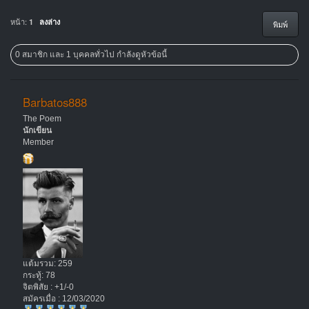
หน้า:
1
ลงล่าง
พิมพ์
0 สมาชิก และ 1 บุคคลทั่วไป กำลังดูหัวข้อนี้
Barbatos888
The Poem
นักเขียน
Member
แต้มรวม: 259
กระทู้: 78
จิตพิสัย : +1/-0
สมัครเมื่อ : 12/03/2020