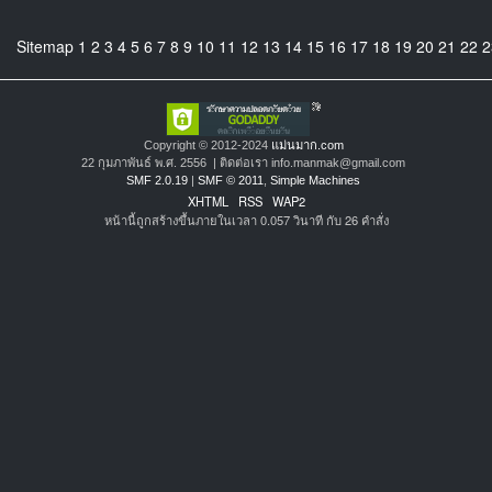
Sitemap
1
2
3
4
5
6
7
8
9
10
11
12
13
14
15
16
17
18
19
20
21
22
2
Copyright © 2012-2024
แม่นมาก.com
22 กุมภาพันธ์ พ.ศ. 2556 | ติดต่อเรา info.manmak@gmail.com
SMF 2.0.19
|
SMF © 2011
,
Simple Machines
XHTML
RSS
WAP2
หน้านี้ถูกสร้างขึ้นภายในเวลา 0.057 วินาที กับ 26 คำสั่ง