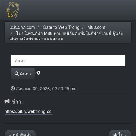
แม่นมาก.com
Gate to Web Trong
M88.com
โปรโมชั่นกีฬา M88 ทายผลสี่อันดับทีมในกีฬาซีเกมส์ ลุ้นรับ
เงินรางวัลพร้อมคะแนนสะสม
ค้นหา
สิงหาคม 09, 2026, 02:53:25 pm
ข่าว:
https://bit.ly/webtrong-co
« หน้าที่แล้ว
ต่อไป »