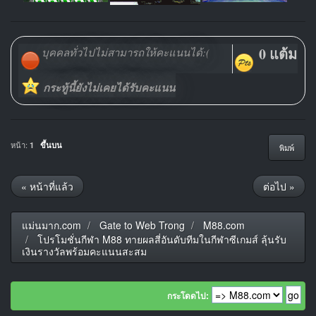
0 แต้ม
บุคคลทั่วไปไม่สามารถให้คะแนนได้:(
กระทู้นี้ยังไม่เคยได้รับคะแนน
หน้า:
1
ขึ้นบน
พิมพ์
« หน้าที่แล้ว
ต่อไป »
แม่นมาก.com
Gate to Web Trong
M88.com
โปรโมชั่นกีฬา M88 ทายผลสี่อันดับทีมในกีฬาซีเกมส์ ลุ้นรับ
เงินรางวัลพร้อมคะแนนสะสม
กระโดดไป: