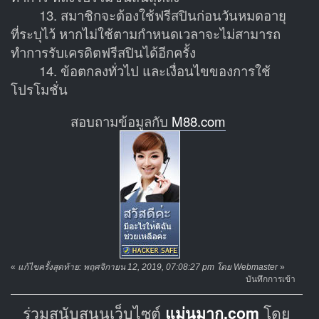
13. สมาชิกจะต้องใช้ฟรีสปินก่อนวันหมดอายุ
ที่ระบุไว้ หากไม่ใช้ตามกำหนดเวลาจะไม่สามารถ
ทำการรับเครดิตฟรีสปินได้อีกครั้ง
14. ข้อตกลงทั่วไป และเงื่อนไขของการใช้
โปรโมชั่น
สอบถามข้อมูลกับ
M88.com
«
แก้ไขครั้งสุดท้าย: พฤศจิกายน 12, 2019, 07:08:27 pm โดย Webmaster
»
บันทึกการเข้า
ร่วมสนับสนุนเว็บไซต์
แม่นมาก.com
โดย