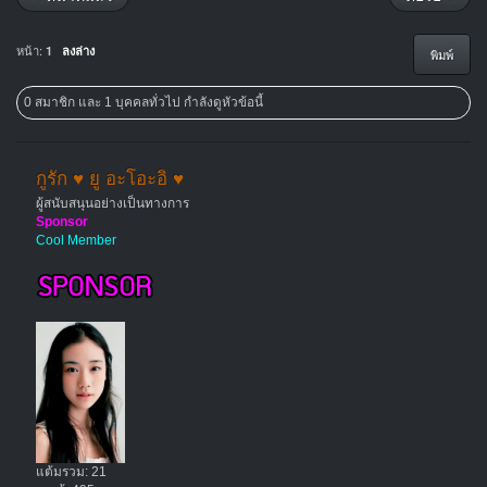
หน้า:
1
ลงล่าง
พิมพ์
0 สมาชิก และ 1 บุคคลทั่วไป กำลังดูหัวข้อนี้
กูรัก ♥ ยู อะโอะอิ ♥
ผู้สนับสนุนอย่างเป็นทางการ
Sponsor
Cool Member
แต้มรวม: 21