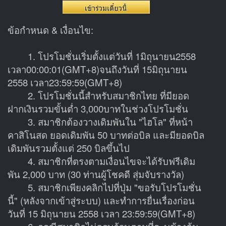
ข้อกำหนด & เงื่อนไข:
1. โปรโมชั่นเริ่มตั้งแต่วันที่ 1มิถุนายน2558
เวลา00:00:01(GMT+8)จนถึงวันที่ 15มิถุนายน
2558 เวลา23:59:59(GMT+8)
2. โปรโมชั่นนี้สำหรับสมาชิกไทย ที่มียอด
ฝากเงินรวมขั้นต่ำ 3,000บาทในช่วงโปรโมชั่น
3. สมาชิกต้องวางเดิมพันใน "ไฮโล" ที่หน้า
คาสิโนสด ยอดเดิมพัน 50 บาทต่อบิล และมียอดบิล
เดิมพันรวมตั้งแต่ 250 บิลขึ้นไป
4. สมาชิกที่ตรงตามเงื่อนไขจะได้รับฟรีเดิม
พัน 2,000 บาท (30 ท่านผู้โชคดี สุ่มจับรางวัล)
5. สมาชิกเพียงคลิกไปที่ปุ่ม "ขอรับโปรโมชั่น
นี้" (หลังจากเข้าสู่ระบบ) และทำการยื่นเรื่องก่อน
วันที่ 15 มิถุนายน 2558 เวลา 23:59:59(GMT+8)