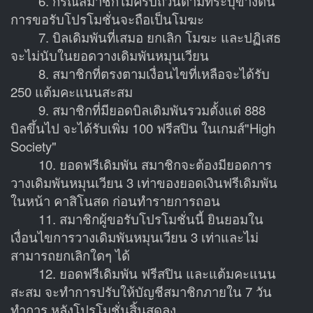
6. กรณีสมาชิกไม่ครบถ้วนตามที่ระบุข้างต้น
การขอรับโปรโมชั่นจะถือเป็นโมฆะ
7. บิลเดิมพันที่เสมอ ยกเลิก โมฆะ และปฏิเสธ
จะไม่นับในยอดวางเดิมพันหมุนเวียน
8. สมาชิกที่ตรงตามเงื่อนไขที่เหลือจะได้รับ
250 แต้มคะแนนสะสม
9. สมาชิกที่มียอดบิลเดิมพันรวมตั้งแต่ 888
บิลขึ้นไป จะได้รับเพิ่ม 100 ฟรีสปิน ในเกมส์"High
Society"
10. ยอดฟรีเดิมพัน สมาชิกจะต้องมียอดการ
วางเดิมพันหมุนเวียน 3 เท่าของยอดเงินฟรีเดิมพัน
ในหน้า คาสิโนสด ก่อนทำรายการถอน
11. สมาชิกผู้ขอรับโปรโมชั่นนี้ ยินยอมใน
เงื่อนไขการวางเดิมพันหมุนเวียน 3 เท่าและไม่
สามารถยกเลิกใดๆ ได้
12. ยอดฟรีเดิมพัน ฟรีสปิน และแต้มคะแนน
สะสม จะทำการปรับให้บัญชีสมาชิกภายใน 7 วัน
ทำการ หลังโปรโมชั่นสิ้นสุดลง