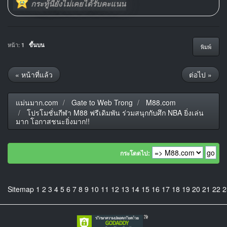
กระทู้นี้ยังไม่เคยได้รับคะแนน
หน้า:
1
ขึ้นบน
พิมพ์
« หน้าที่แล้ว
ต่อไป »
แม่นมาก.com
Gate to Web Trong
M88.com
โปรโมชั่นกีฬา M88 ฟรีเดิมพัน ร่วมสนุกกับศึก NBA ยิ่งเล่น
มาก โอกาสชนะยิ่งมาก!!
กระโดดไป:
Sitemap
1
2
3
4
5
6
7
8
9
10
11
12
13
14
15
16
17
18
19
20
21
22
2