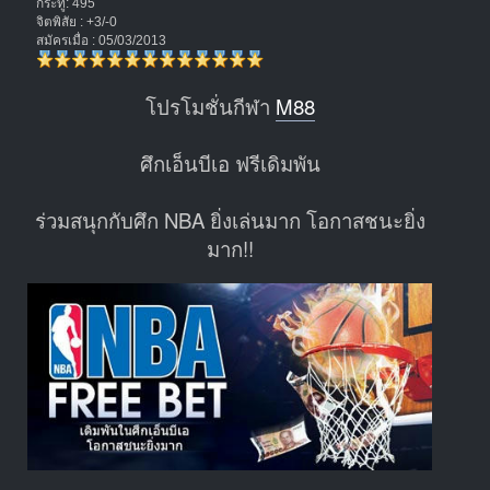
กระทู้: 495
จิตพิสัย : +3/-0
สมัครเมื่อ : 05/03/2013
โปรโมชั่นกีฬา
M88
ศึกเอ็นบีเอ ฟรีเดิมพัน
ร่วมสนุกกับศึก NBA ยิ่งเล่นมาก โอกาสชนะยิ่ง
มาก!!