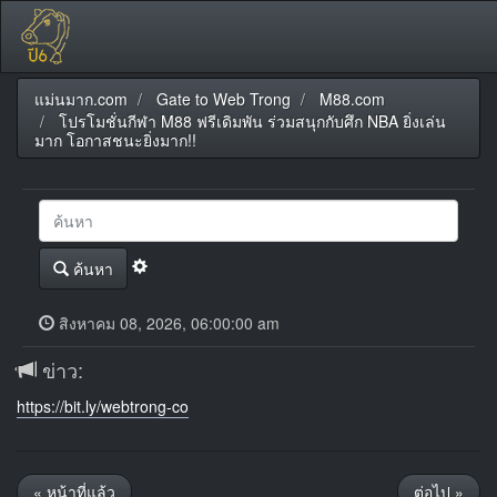
แม่นมาก.com
Gate to Web Trong
M88.com
โปรโมชั่นกีฬา M88 ฟรีเดิมพัน ร่วมสนุกกับศึก NBA ยิ่งเล่น
มาก โอกาสชนะยิ่งมาก!!
ค้นหา
สิงหาคม 08, 2026, 06:00:00 am
ข่าว:
https://bit.ly/webtrong-co
« หน้าที่แล้ว
ต่อไป »