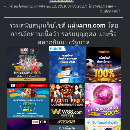
«
แก้ไขครั้งสุดท้าย: พฤศจิกายน 12, 2019, 07:06:20 pm โดย Webmaster
»
บันทึกการเข้า
ร่วมสนับสนุนเว็บไซต์
แม่นมาก.com
โดย
การเลิกทานเนื้อวัว รอรับบุญกุศล และซื้อ
สลากกินแบ่งรัฐบาล