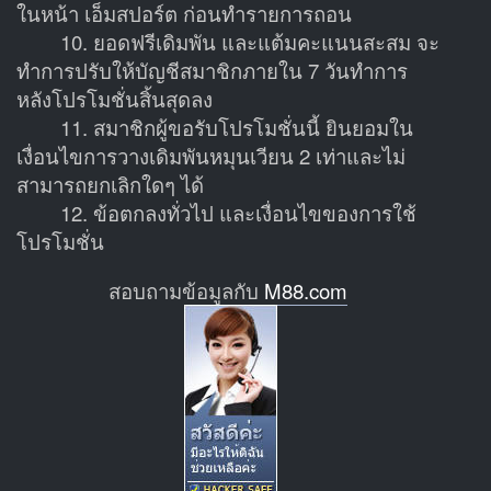
ในหน้า เอ็มสปอร์ต ก่อนทำรายการถอน
10. ยอดฟรีเดิมพัน และแต้มคะแนนสะสม จะ
ทำการปรับให้บัญชีสมาชิกภายใน 7 วันทำการ
หลังโปรโมชั่นสิ้นสุดลง
11. สมาชิกผู้ขอรับโปรโมชั่นนี้ ยินยอมใน
เงื่อนไขการวางเดิมพันหมุนเวียน 2 เท่าและไม่
สามารถยกเลิกใดๆ ได้
12. ข้อตกลงทั่วไป และเงื่อนไขของการใช้
โปรโมชั่น
สอบถามข้อมูลกับ
M88.com