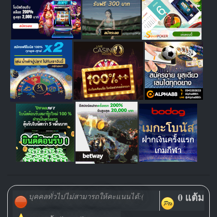
0 แต้ม
บุคคลทั่วไปไม่สามารถให้คะแนนได้:(