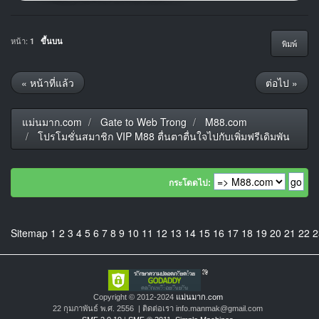
หน้า:
1
ขึ้นบน
พิมพ์
« หน้าที่แล้ว
ต่อไป »
แม่นมาก.com
Gate to Web Trong
M88.com
โปรโมชั่นสมาชิก VIP M88 ตื่นตาตื่นใจไปกับเพิ่มฟรีเดิมพัน
กระโดดไป:
Sitemap
1
2
3
4
5
6
7
8
9
10
11
12
13
14
15
16
17
18
19
20
21
22
2
Copyright © 2012-2024
แม่นมาก.com
22 กุมภาพันธ์ พ.ศ. 2556 | ติดต่อเรา info.manmak@gmail.com