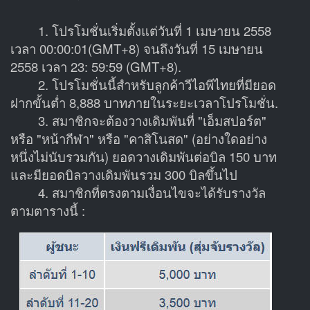
1. โปรโมชั่นเริ่มตั้งแต่วันที่ 1 เมษายน 2558
เวลา 00:00:01(GMT+8) จนถึงวันที่ 15 เมษายน
2558 เวลา 23: 59:59 (GMT+8).
2. โปรโมชั่นนี้สำหรับลูกค้าวีไอพีไทยที่มียอด
ฝากขั้นต่ำ 8,888 บาทภายในระยะเวลาโปรโมชั่น.
3. สมาชิกจะต้องวางเดิมพันที่ "เอ็มสปอร์ต"
หรือ "หน้ากีฬา" หรือ "คาสิโนสด" (อย่างใดอย่าง
หนึ่งไม่นับรวมกัน) ยอดวางเดิมพันต่อบิล 150 บาท
และมียอดบิลวางเดิมพันรวม 300 บิลขึ้นไป
4. สมาชิกที่ตรงตามเงื่อนไขจะได้รับรางวัล
ตามตารางนี้ :