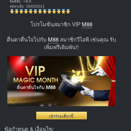
จิตพิสัย : +3/-0
สมัครเมื่อ : 05/03/2013
โปรโมชั่นสมาชิก VIP
M88
ตื่นตาตื่นใจไปกับ
M88
สมาชิกวีไอพี เช่นคุณ รับ
เพิ่มฟรีเดิมพัน!!
ข้อกำหนด & เงื่อนไข: