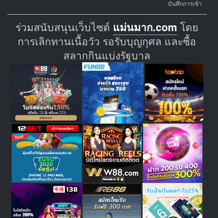
บันทึกการเข้า
ร่วมสนับสนุนเว็บไซต์
แม่นมาก.com
โดย
การเลิกทานเนื้อวัว รอรับบุญกุศล และซื้อ
สลากกินแบ่งรัฐบาล