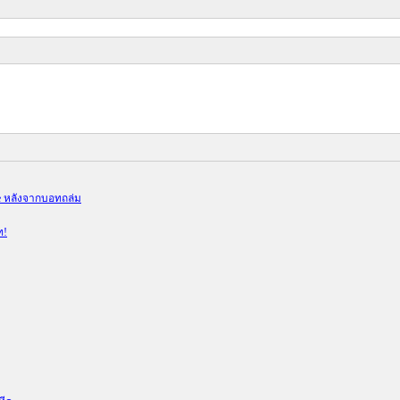
re หลังจากบอทถล่ม
ท!