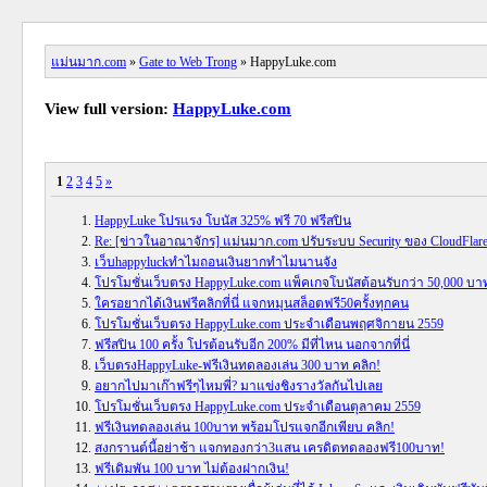
แม่นมาก.com
»
Gate to Web Trong
» HappyLuke.com
View full version:
HappyLuke.com
1
2
3
4
5
»
HappyLuke โปรแรง โบนัส 325% ฟรี 70 ฟรีสปิน
Re: [ข่าวในอาณาจักร] แม่นมาก.com ปรับระบบ Security ของ CloudFla
เว็บhappyluckทำไมถอนเงินยากทำไมนานจัง
โปรโมชั่นเว็บตรง HappyLuke.com แพ็คเกจโบนัสต้อนรับกว่า 50,000 บา
ใครอยากได้เงินฟรีคลิกที่นี่ แจกหมุนสล็อตฟรี50ครั้งทุกคน
โปรโมชั่นเว็บตรง HappyLuke.com ประจำเดือนพฤศจิกายน 2559
ฟรีสปิน 100 ครั้ง โปรต้อนรับอีก 200% มีที่ไหน นอกจากที่นี่
เว็บตรงHappyLuke-ฟรีเงินทดลองเล่น 300 บาท คลิก!
อยากไปมาเก๊าฟรีๆไหมพี่? มาแข่งชิงรางวัลกันไปเลย
โปรโมชั่นเว็บตรง HappyLuke.com ประจำเดือนตุลาคม 2559
ฟรีเงินทดลองเล่น 100บาท พร้อมโปรแจกอีกเพียบ คลิก!
สงกรานต์นี้อย่าช้า แจกทองกว่า3แสน เครดิตทดลองฟรี100บาท!
ฟรีเดิมพัน 100 บาท ไม่ต้องฝากเงิน!