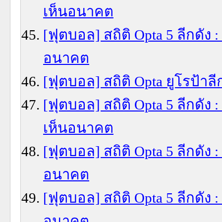
เห็นอนาคต
[ฟุตบอล] สถิติ Opta 5 ลีกดัง
อนาคต
[ฟุตบอล] สถิติ Opta ยูโรป้าลีก
[ฟุตบอล] สถิติ Opta 5 ลีกดัง
เห็นอนาคต
[ฟุตบอล] สถิติ Opta 5 ลีกดัง
อนาคต
[ฟุตบอล] สถิติ Opta 5 ลีกดัง
อนาคต