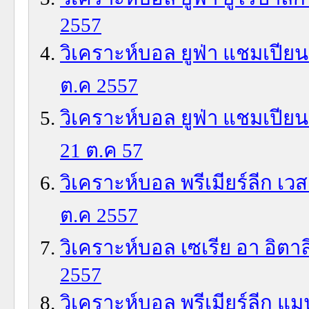
2557
วิเคราะห์บอล ยูฟ่า แชมเปียนลี
ต.ค 2557
วิเคราะห์บอล ยูฟ่า แชมเปียนล
21 ต.ค 57
วิเคราะห์บอล พรีเมียร์ลีก เว
ต.ค 2557
วิเคราะห์บอล เซเรีย อา อิตาลี
2557
วิเคราะห์บอล พรีเมียร์ลีก แมน