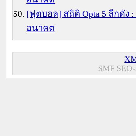
[ฟุตบอล] สถิติ Opta 5 ลีกดัง
อนาคต
XM
SMF SEO-