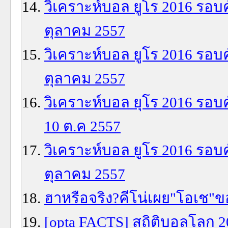
วิเคราะห์บอล ยูโร 2016 รอบคั
ตุลาคม 2557
วิเคราะห์บอล ยูโร 2016 รอบคั
ตุลาคม 2557
วิเคราะห์บอล ยุโร 2016 รอบคั
10 ต.ค 2557
วิเคราะห์บอล ยูโร 2016 รอบค
ตุลาคม 2557
ฮาหรือจริง?คีโน่เผย"โอเช"ข
[opta FACTS] สถิติบอลโลก 20