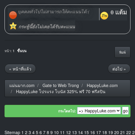
0 แต้ม
บุคคลทั่วไปไม่สามารถให้คะแนนได้:(
กระทู้นี้ยังไม่เคยได้รับคะแนน
หน้า:
1
ขึ้นบน
พิมพ์
« หน้าที่แล้ว
ต่อไป »
แม่นมาก.com
Gate to Web Trong
HappyLuke.com
HappyLuke โปรแรง โบนัส 325% ฟรี 70 ฟรีสปิน
กระโดดไป:
Sitemap
1
2
3
4
5
6
7
8
9
10
11
12
13
14
15
16
17
18
19
20
21
22
2