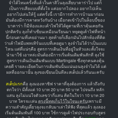
จำได้ไหมครั้งที่แล้วในคาสิโนลุงเสียบาคาร่าไป แต่ก็
เป็นการเสียแบบที่ตั้งใจ แค่อยากไปลอง อยากไปเห็น
อยากไปเล่นให้รู้ แต่ครั้งนี้ เรามีการทำการบ้านมาก่อน
มันต้องมีการคาดหวังกันบ้าง เมื่อกดเข้าไปในล็อบบี้ของ
บาคาร่า ก็มีห้องและเค้าไพ่ให้ได้ดูตามที่เราคุ้นเคยกัน
ปกติครับ ลุงก็ทำเซียนเหมือนเรียนมา หยุดดูเค้าไพ่ที่หน้า
นี้ก่อนตามที่เคยอ่านมา สุดท้ายก็เลือกมันไปสักห้องที่คิด
ว่าเค้าไพ่มีแพทเทิร์นแบบที่เคยดูมา ลุงจำไม่ได้ว่าเป็นแบบ
ไหน แต่ที่แน่ๆคือ สูตรการเดินเงินที่อยู่ในหัวและตั้งใจจะ
นำมาใช้ เอาหล่ะมันต้องมีการเริ่มต้นเดิมพันสักที ลุงใช้
สูตรการเดินเงินเดิมพันแบบ Martingale ซึ่งทุกคนคงคุ้น
เคยดี รายละเอียดในการเดิมพันนั้นแน่นอนลุงจำไม่ได้ แต่
ผลที่ออกมานั้น ลุงขอเขียนเป็นทีละสเต็ปแล้วกันนะครับ
สเต็ปแรก
คือ ลุงมองหาชิฟ ราคาที่ลุงต้องการ แล้วถึงกับ
ตกใจว่า มีตั้งแต่ 10 บาท 20 บาท 50 บาท ไปจนถึง หลัก
แสน ลุงไม่แน่ใจตัวเลขว่ากี่แสน คิดในใจว่า 10 บาท 20
บาท ใครจะเล่น
ตรงนี้ทดเก็บไว้ในใจนะครับ
เพราะมี
ความสำคัญเดี๋ยวลุงจะกลับมาเล่าให้ฟัง ที่สุดแล้ว ลุงลอง
เริ่มต้นเดิมพันที่ 100 บาท ใช้การดูเค้าไพ่ประกอบกับสูตร