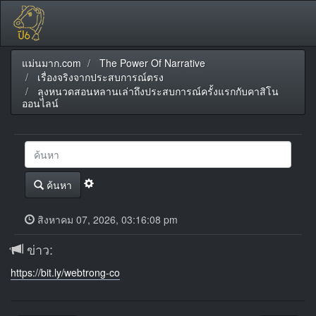
แม่นมาก.com
The Power Of Narrative
เรื่องจริงจากประสบการณ์ตรง
ลุงหนวดสอนหลานเล่าถึงประสบการณ์ครั้งแรกกับคาสิโน
ออนไลน์
ค้นหา
สิงหาคม 07, 2026, 03:16:08 pm
ข่าว:
https://bit.ly/webtrong-co