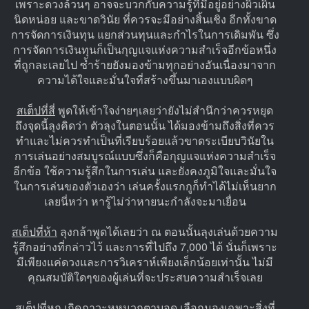
เพราะดวงล้วนๆ อาจจะบวกกับความรู้ที่มีอยู่อย่างผิวเผิน
นิดหน่อย และขาดวินัย ที่ควรจะมีอย่างสิ้นเชิง อีกทั้งขาด
การจัดการเงินทุน แยกส่วนทุนและกำไรในการเดิมพัน ซึ่ง
การจัดการเงินทุนก็เป็นกุญแจแห่งความสำเร็จอีกข้อหนึ่ง
ที่ถูกละเลยไป ซ้ำร้ายยังมองข้ามทุกอย่างอันเนื่องมาจาก
ความได้ใจและมั่นใจที่สร้างขึ้นมาเองแบบผิดๆ
สเต็ปที่สี่
พูดให้เข้าใจง่ายๆเลยว่ายังไม่สำนึกว่าควรหยุด
ถึงจุดนี้ลุงคิดว่า ตัวลุงในตอนนั้น ได้มองข้ามถึงสิ่งที่ควร
ทำและไม่ควรทำเป็นที่เรียบร้อยแล้วขาดระเบียบวินัยใน
การเล่นอย่างสมบูรณ์แบบซึ่งก็คือกุญแจแห่งความสำเร็จ
อีกข้อ ใช้ความรู้สึกในการเล่น และยังคงภูมิใจและมั่นใจ
ในการเล่นของตัวเองว่า เล่นครั้งแรกกูก็ทำได้ไม่เห็นยาก
เลยนี่หว่า หารู้ไม่ว่าหายนะกำลังจะมาเยื่อน
สเต็ปที่ห้า
ลุงกล้าพูดได้เลยว่า ณ ตอนนั้นลุงเล่นด้วยความ
รู้สึกอย่างที่กล่าวไว้ และการที่ไปถึง 7,000 ได้ นั่นก็เพราะ
มีเพียงแค่ดวงและการวิเคราห์เพียงเล็กน้อยเท่านั้น ไม่มี
คุณสมบัติใดๆของผู้เล่นที่จะประสบความสำเร็จเลย
สเต็ปที่หก
เกิดภาวะหูหนวกตาบอด เลือกมองเฉพาะสิ่งที่