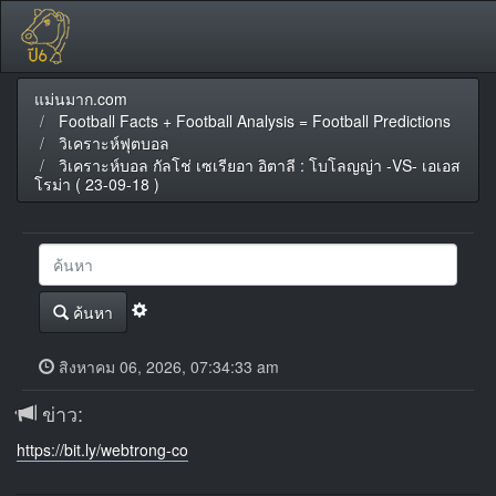
แม่นมาก.com
Football Facts + Football Analysis = Football Predictions
วิเคราะห์ฟุตบอล
วิเคราะห์บอล กัลโช่ เซเรียอา อิตาลี : โบโลญญ่า -VS- เอเอส
โรม่า ( 23-09-18 )
ค้นหา
สิงหาคม 06, 2026, 07:34:33 am
ข่าว:
https://bit.ly/webtrong-co