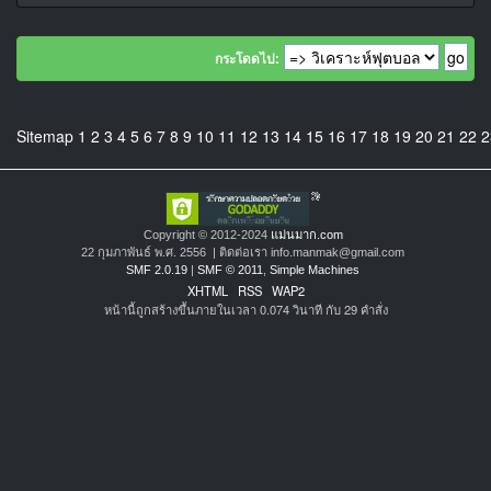
กระโดดไป:
Sitemap
1
2
3
4
5
6
7
8
9
10
11
12
13
14
15
16
17
18
19
20
21
22
2
Copyright © 2012-2024
แม่นมาก.com
22 กุมภาพันธ์ พ.ศ. 2556 | ติดต่อเรา info.manmak@gmail.com
SMF 2.0.19
|
SMF © 2011
,
Simple Machines
XHTML
RSS
WAP2
หน้านี้ถูกสร้างขึ้นภายในเวลา 0.074 วินาที กับ 29 คำสั่ง