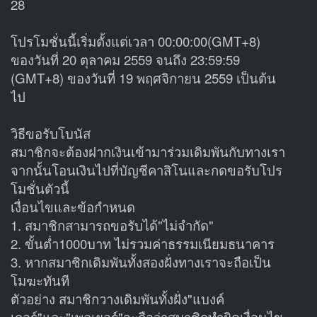
28
โปรโมชั่นนี้เริ่มตั้งแต่เวลา 00:00:00(GMT+8)
ของวันที่ 20 ตุลาคม 2559 จนถึง 23:59:59
(GMT+8) ของวันที่ 19 พฤศจิกายน 2559 เป็นต้น
ไป
วิธีขอรับโบนัส
สมาชิกจะต้องฝากเงินเข้ามาร่วมเดิมพันกับทางเรา
จากนั้นโอนเงินไปที่บัญชีคาสิโนและกดขอรับโปร
โมชั่นตัวนี้
เงื่อนไขและข้อกำหนด
1. สมาชิกสามารถขอรับได้"ไม่จำกัด"
2. ขั้นต่ำ1000บาท ไม่รวมค่าธรรมเนียมธนาคาร
3. หากสมาชิกเดิมพันทั้งสองฝั่งทางเราจะถือเป็น
โมฆะทันที
ตัวอย่าง สมาชิกวางเดิมพันทั้งฝั่ง"แบงค์