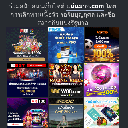
ร่วมสนับสนุนเว็บไซต์
แม่นมาก.com
โดย
การเลิกทานเนื้อวัว รอรับบุญกุศล และซื้อ
สลากกินแบ่งรัฐบาล