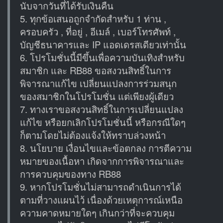
นับจากวันที่ได้รับเงินคืน
5. ทุกข้อเสนอถูกจำกัดสำหรับ 1 ท่าน ,
ครอบครัว , ที่อยู่ , อีเมล์ , เบอร์โทรศัพท์ ,
บัญชีธนาคารและ IP แอดเดรสเดียวเท่านั้น
6. โปรโมชั่นนี้มีขึ้นเพื่อความบันเทิงสำหรับ
สมาชิก และ RB88 ขอสงวนสิทธิ์ในการ
พิจารณาแก้ไข เปลี่ยนแปลงการร่วมสนุก
ของสมาชิกในโปรโมชั่น แต่เพียงผู้เดียว
7. ทางเราขอสงวนสิทธิ์ในการเปลี่ยนแปลง
แก้ไข หรือยกเลิกโปรโมชั่นนี้ หรือกรณีใดๆ
ก็ตามโดยไม่ต้องแจ้งให้ทราบล่วงหน้า
8. นโยบาย เงื่อนไขและข้อตกลง การตีความ
หมายของเนื้อหา เกิดจากการพิจารณาและ
การควบคุมของทาง RB88
9. หากโปรโมชั่นไม่สามารถดำเนินการได้
ตามที่วางแผนไว้ เนื่องด้วยเหตุการณ์เหนือ
ความคาดหมายใดๆ เกินกว่าที่จะควบคุม