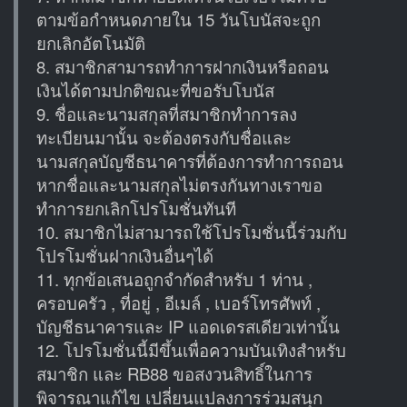
ตามข้อกำหนดภายใน 15 วันโบนัสจะถูก
ยกเลิกอัตโนมัติ
8. สมาชิกสามารถทำการฝากเงินหรือถอน
เงินได้ตามปกติขณะที่ขอรับโบนัส
9. ชื่อและนามสกุลที่สมาชิกทำการลง
ทะเบียนมานั้น จะต้องตรงกับชื่อและ
นามสกุลบัญชีธนาคารที่ต้องการทำการถอน
หากชื่อและนามสกุลไม่ตรงกันทางเราขอ
ทำการยกเลิกโปรโมชั่นทันที
10. สมาชิกไม่สามารถใช้โปรโมชั่นนี้ร่วมกับ
โปรโมชั่นฝากเงินอื่นๆได้
11. ทุกข้อเสนอถูกจำกัดสำหรับ 1 ท่าน ,
ครอบครัว , ที่อยู่ , อีเมล์ , เบอร์โทรศัพท์ ,
บัญชีธนาคารและ IP แอดเดรสเดียวเท่านั้น
12. โปรโมชั่นนี้มีขึ้นเพื่อความบันเทิงสำหรับ
สมาชิก และ RB88 ขอสงวนสิทธิ์ในการ
พิจารณาแก้ไข เปลี่ยนแปลงการร่วมสนุก