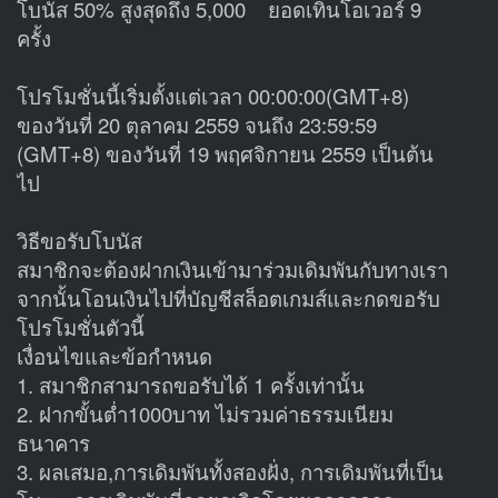
โบนัส 50% สูงสุดถึง 5,000 ยอดเทินโอเวอร์ 9
ครั้ง
โปรโมชั่นนี้เริ่มตั้งแต่เวลา 00:00:00(GMT+8)
ของวันที่ 20 ตุลาคม 2559 จนถึง 23:59:59
(GMT+8) ของวันที่ 19 พฤศจิกายน 2559 เป็นต้น
ไป
วิธีขอรับโบนัส
สมาชิกจะต้องฝากเงินเข้ามาร่วมเดิมพันกับทางเรา
จากนั้นโอนเงินไปที่บัญชีสล็อตเกมส์และกดขอรับ
โปรโมชั่นตัวนี้
เงื่อนไขและข้อกำหนด
1. สมาชิกสามารถขอรับได้ 1 ครั้งเท่านั้น
2. ฝากขั้นต่ำ1000บาท ไม่รวมค่าธรรมเนียม
ธนาคาร
3. ผลเสมอ,การเดิมพันทั้งสองฝั่ง, การเดิมพันที่เป็น