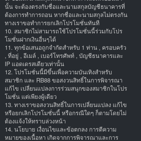
นั้น จะต้องตรงกับชื่อและนามสกุลบัญชีธนาคารที่
ต้องการทำการถอน หากชื่อและนามสกุลไม่ตรงกัน
ทางเราขอทำการยกเลิกโปรโมชั่นทันที
10. สมาชิกไม่สามารถใช้โปรโมชั่นนี้ร่วมกับโปร
โมชั่นฝากเงินอื่นๆได้
11. ทุกข้อเสนอถูกจำกัดสำหรับ 1 ท่าน , ครอบครัว
, ที่อยู่ , อีเมล์ , เบอร์โทรศัพท์ , บัญชีธนาคารและ
IP แอดเดรสเดียวเท่านั้น
12. โปรโมชั่นนี้มีขึ้นเพื่อความบันเทิงสำหรับ
สมาชิก และ RB88 ขอสงวนสิทธิ์ในการพิจารณา
แก้ไข เปลี่ยนแปลงการร่วมสนุกของสมาชิกในโปร
โมชั่น แต่เพียงผู้เดียว
13. ทางเราขอสงวนสิทธิ์ในการเปลี่ยนแปลง แก้ไข
หรือยกเลิกโปรโมชั่นนี้ หรือกรณีใดๆ ก็ตามโดยไม่
ต้องแจ้งให้ทราบล่วงหน้า
14. นโยบาย เงื่อนไขและข้อตกลง การตีความ
หมายของเนื้อหา เกิดจากการพิจารณาและการ