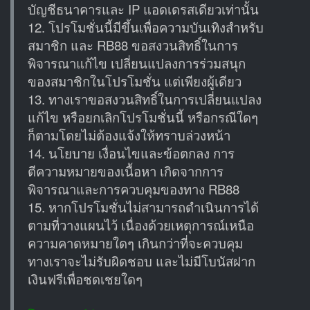
บัญชีธนาคารและ IP แอดเดรสเดียวเท่านั้น
12. โปรโมชั่นนี้มีขึ้นเพื่อความบันเทิงสำหรับ
สมาชิก และ RB88 ขอสงวนสิทธิ์ในการ
พิจารณาแก้ไข เปลี่ยนแปลงการร่วมสนุก
ของสมาชิกในโปรโมชั่น แต่เพียงผู้เดียว
13. ทางเราขอสงวนสิทธิ์ในการเปลี่ยนแปลง
แก้ไข หรือยกเลิกโปรโมชั่นนี้ หรือกรณีใดๆ
ก็ตามโดยไม่ต้องแจ้งให้ทราบล่วงหน้า
14. นโยบาย เงื่อนไขและข้อตกลง การ
ตีความหมายของเนื้อหา เกิดจากการ
พิจารณาและการควบคุมของทาง RB88
15. หากโปรโมชั่นไม่สามารถดำเนินการได้
ตามที่วางแผนไว้ เนื่องด้วยเหตุการณ์เหนือ
ความคาดหมายใดๆ เกินกว่าที่จะควบคุม
ทางเราจะไม่รับผิดชอบ และไม่มีโบนัสฝาก
เงินฟรีเพื่อชดเชยใดๆ