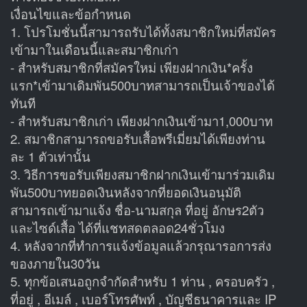
เงื่อนไขและข้อกำหนด
1. โปรโมชั่นนี้สามารถรับได้ทั้งสมาชิกใหม่ที่สมัคร
เข้ามาในเดือนนี้และสมาชิกเก่า
- สำหรับสมาชิกที่สมัครใหม่ เพียงฝากเงิน*ครั้ง
แรก*เข้ามาเดิมพัน500บาทสามารถเป็นเจ้าของได้
ทันที
- สำหรับสมาชิกเก่า เพียงฝากเงินเข้ามา1,000บาท
2. สมาชิกสามารถขอรับเสื้อพรีเมี่ยมได้เพียงท่าน
ละ 1 ตัวเท่านั้น
3. วิธีการขอรับเพียงสมาชิกฝากเงินเข้ามาร่วมเดิม
พัน500บาทยอดเงินหลังจากที่ยอดเงินอนุมัติ
สามารถเข้ามาแจ้ง ชื่อ-นามสกุล ที่อยู่ อักษร2ตัว
และไซด์เสื้อ ได้ที่แชทสดตลอด24ชั่วโมง
4. หลังจากที่ทำการแจ้งข้อมูลแล้วกรุณารอการส่ง
ของภายใน30วัน
5. ทุกข้อเสนอถูกจำกัดสำหรับ 1 ท่าน , ครอบครัว ,
ที่อยู่ , อีเมล์ , เบอร์โทรศัพท์ , บัญชีธนาคารและ IP