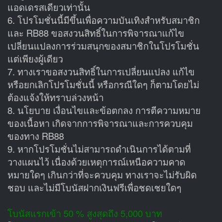
แอดเดรสเดียวเท่านั้น
6. โปรโมชั่นนี้มีขึ้นเพื่อความบันเทิงสำหรับสมาชิก
และ RB88 ขอสงวนสิทธิ์ในการพิจารณาแก้ไข
เปลี่ยนแปลงการร่วมสนุกของสมาชิกในโปรโมชั่น
แต่เพียงผู้เดียว
7. ทางเราขอสงวนสิทธิ์ในการเปลี่ยนแปลง แก้ไข
หรือยกเลิกโปรโมชั่นนี้ หรือกรณีใดๆ ก็ตามโดยไม่
ต้องแจ้งให้ทราบล่วงหน้า
8. นโยบาย เงื่อนไขและข้อตกลง การตีความหมาย
ของเนื้อหา เกิดจากการพิจารณาและการควบคุม
ของทาง RB88
9. หากโปรโมชั่นไม่สามารถดำเนินการได้ตามที่
วางแผนไว้ เนื่องด้วยเหตุการณ์เหนือความคาด
หมายใดๆ เกินกว่าที่จะควบคุม ทางเราจะไม่รับผิด
ชอบ และไม่มีโบนัสฝากเงินฟรีเพื่อชดเชยใดๆ
โบนัสแรกเข้า 50 % สูงสุดถึง 5,000 บาท