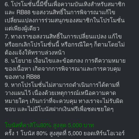
6. โปรโมชั่นนี้มีขึ้นเพื่อความบันเทิงสำหรับสมาชิก
และ RB88 ขอสงวนสิทธิ์ในการพิจารณาแก้ไข
เปลี่ยนแปลงการร่วมสนุกของสมาชิกในโปรโมชั่น
แต่เพียงผู้เดียว
7. ทางเราขอสงวนสิทธิ์ในการเปลี่ยนแปลง แก้ไข
หรือยกเลิกโปรโมชั่นนี้ หรือกรณีใดๆ ก็ตามโดยไม่
ต้องแจ้งให้ทราบล่วงหน้า
8. นโยบาย เงื่อนไขและข้อตกลง การตีความหมาย
ของเนื้อหา เกิดจากการพิจารณาและการควบคุม
ของทาง RB88
9. หากโปรโมชั่นไม่สามารถดำเนินการได้ตามที่
วางแผนไว้ เนื่องด้วยเหตุการณ์เหนือความคาด
หมายใดๆ เกินกว่าที่จะควบคุม ทางเราจะไม่รับผิด
ชอบ และไม่มีโบนัสฝากเงินฟรีเพื่อชดเชยใดๆ
โบนัสที่คาสิโน80% สูงสุด 5,000 บาท
ครั้ง 1 โบนัส 80% สูงสุดที่ 5,000 ยอดเทิร์นโอเวอร์