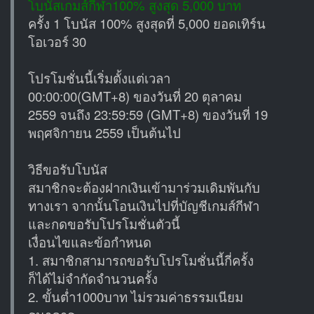
โบนัสเกมส์กีฬา100% สูงสุด 5,000 บาท
ครั้ง 1 โบนัส 100% สูงสุดที่ 5,000 ยอดเทิร์น
โอเวอร์ 30
โปรโมชั่นนี้เริ่มตั้งแต่เวลา
00:00:00(GMT+8) ของวันที่ 20 ตุลาคม
2559 จนถึง 23:59:59 (GMT+8) ของวันที่ 19
พฤศจิกายน 2559 เป็นต้นไป
วิธีขอรับโบนัส
สมาชิกจะต้องฝากเงินเข้ามาร่วมเดิมพันกับ
ทางเรา จากนั้นโอนเงินไปที่บัญชีเกมส์กีฬา
และกดขอรับโปรโมชั่นตัวนี้
เงื่อนไขและข้อกำหนด
1. สมาชิกสามารถขอรับโปรโมชั่นนี้กี่ครั้ง
ก็ได้ไม่จำกัดจำนวนครั้ง
2. ขั้นต่ำ1000บาท ไม่รวมค่าธรรมเนียม