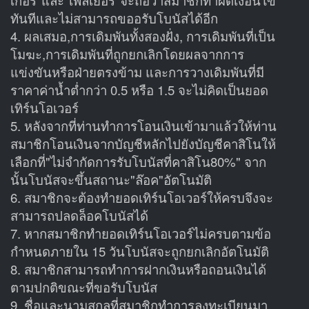
เกอร์"และ"เพลเยอร์"จะถือว่าสมาชิกทำผิดเงื่อนไข
ทันทีและไม่สามารถขออรับโบนัสได้อีก
4. ผลเสมอ,การเดิมพันทั้งสองฝั่ง, การเดิมพันที่เป็น
โมฆะ,การเดิมพันที่ถูกยกเลิกโดยผลจากการ
แข่งขันหรือฝ่ายตรงข้าม และการวางเดิมพันที่มี
ราคาค่าน้ำต่ำกว่า 0.5 หรือ 1.5 จะไม่คิดเป็นยอด
เทิร์นโอเวอร์
5. หลังจากที่ท่านทำการโอนเงินเข้ามาแล้วให้ท่าน
สมาชิกโอนเงินจากบัญชีหลักไปยังบัญชีคาสิโนให้
เลือกที่"ไม่จำกัดการรับโบนัสที่คาสิโน80%" จาก
นั้นโบนัสจะขึ้นสถานะ"ล๊อค"อัตโนมัติ
6. สมาชิกจะต้องทำยอดเทิร์นโอเวอร์ให้ครบจึงจะ
สามารถปลดล็อคโบนัสได้
7. หากสมาชิกทำยอดเทิร์นโอเวอร์ไม่ครบตามข้อ
กำหนดภายใน 15 วันโบนัสจะถูกยกเลิกอัตโนมัติ
8. สมาชิกสามารถทำการฝากเงินหรือถอนเงินได้
ตามปกติขณะที่ขอรับโบนัส
9. ชื่อและนามสกุลที่สมาชิกทำการลงทะเบียนมา