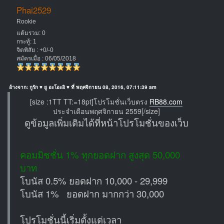
Phai2529
Rookie
แต้มรวม: 0
กระทู้: 1
จิตพิสัย : +0/-0
สมัครเมื่อ : 06/05/2018
อ้างจาก: กูรัก ♥ ยู อะโอะอิ ♥ ที่ พฤศจิกายน 08, 2016, 07:11:39 am
[size :1TT TT:=18pt]โปรโมชั่นเว็บตรง
RB88.com
ประจำเดือนพฤศจิกายน 2559[/size]
ดูข้อมูลเพิ่มเติมได้ที่หน้าโปรโมชั่นของเว็บ
คอมมิชชั่น 1% ทุกยอดฝาก สูงสุด 50,000
บาท
โบนัส 0.5% ยอดฝาก 10,000 - 29,999
โบนัส 1% ยอดฝาก มากกว่า 30,000
โปรโมชั่นนี้เริ่มตั้งแต่เวลา