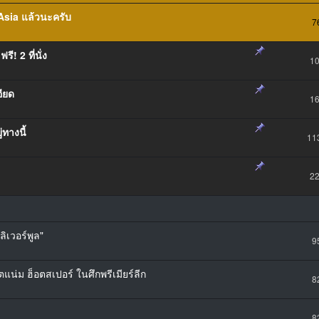
Asia แล้วนะครับ
7
ี! 2 ที่นั่ง
10
ียด
16
ทางนี้
11
22
ิเวอร์พูล"
9
ตแน่ม ฮ็อตสเปอร์ ในศึกพรีเมียร์ลีก
8
8