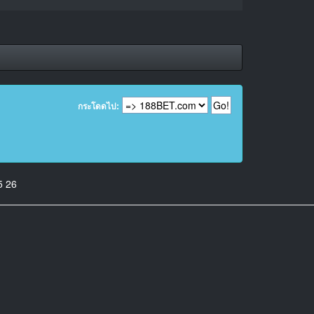
กระโดดไป:
5
26