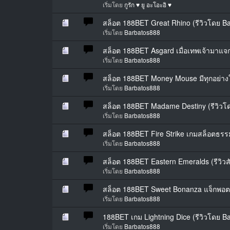
เริ่มโดย
กูรัก ♥ ยู อะโอะอิ ♥
สล็อต 188BET Great Rhino (รีวิวโดย B
เริ่มโดย
Barbatos888
สล็อต 188BET Asgard เมื่อเทพเจ้ามาแจก
เริ่มโดย
Barbatos888
สล็อต 188BET Money Mouse มีทุกอย่างให
เริ่มโดย
Barbatos888
สล็อต 188BET Madame Destiny (รีวิวโ
เริ่มโดย
Barbatos888
สล็อต 188BET Fire Strike เกมสล็อตธรรม
เริ่มโดย
Barbatos888
สล็อต 188BET Eastern Emeralds (รีวิว
เริ่มโดย
Barbatos888
สล็อต 188BET Sweet Bonanza แจ็กพอตแต
เริ่มโดย
Barbatos888
188BET เกม Lightning Dice (รีวิวโดย B
เริ่มโดย
Barbatos888