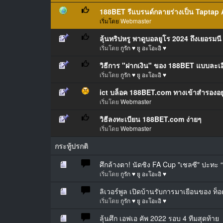
188BET รีแบรนด์กลายร่างเป็น Taptap 
เริ่มโดย
Webmaster
ลุ้นทริปหรู พาดูบอลยูโร 2024 ถึงเยอรมนี ฟร
เริ่มโดย
กูรัก ♥ ยู อะโอะอิ ♥
วิธีการ "ฝากเงิน" ของ 188BET แบบละเอ
เริ่มโดย
กูรัก ♥ ยู อะโอะอิ ♥
ict บล็อค 188BET.com ทางเข้าสำรองอยู่
เริ่มโดย
Webmaster
วิธีลงทะเบียน 188BET.com ง่ายๆ
เริ่มโดย
Webmaster
กระทู้ปรกติ
ศึกล้างตา! นัดชิง FA Cup "เชลซี" ปะทะ “ล
เริ่มโดย
กูรัก ♥ ยู อะโอะอิ ♥
ลิเวอร์พูล เปิดบ้านรับการมาเยือนของ ท็อ
เริ่มโดย
กูรัก ♥ ยู อะโอะอิ ♥
ลุ้นศึก เอฟเอ คัพ 2022 รอบ 4 ทีมสุดท้าย