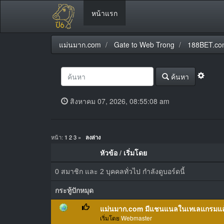
หน้าแรก
แม่นมาก.com
Gate to Web Trong
188BET.co
ค้นหา
สิงหาคม 07, 2026, 08:55:08 am
หน้า:
1
2
3
»
ลงล่าง
หัวข้อ
/
เริ่มโดย
0 สมาชิก และ 2 บุคคลทั่วไป กำลังดูบอร์ดนี้
กระทู้ปักหมุด
แม่นมาก.com มีแชนแนลในเทเลแกรม
เริ่มโดย
Webmaster