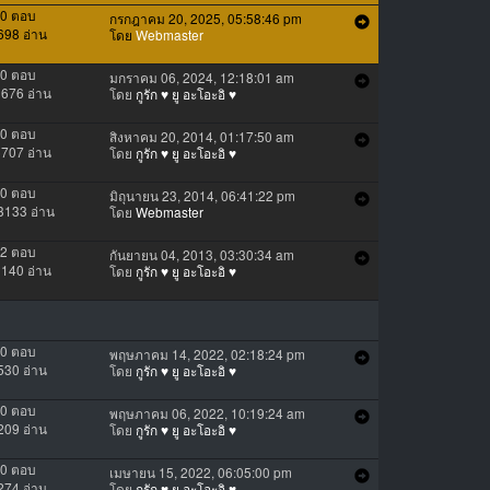
0 ตอบ
กรกฎาคม 20, 2025, 05:58:46 pm
698 อ่าน
โดย
Webmaster
0 ตอบ
มกราคม 06, 2024, 12:18:01 am
676 อ่าน
โดย
กูรัก ♥ ยู อะโอะอิ ♥
0 ตอบ
สิงหาคม 20, 2014, 01:17:50 am
707 อ่าน
โดย
กูรัก ♥ ยู อะโอะอิ ♥
0 ตอบ
มิถุนายน 23, 2014, 06:41:22 pm
3133 อ่าน
โดย
Webmaster
2 ตอบ
กันยายน 04, 2013, 03:30:34 am
140 อ่าน
โดย
กูรัก ♥ ยู อะโอะอิ ♥
0 ตอบ
พฤษภาคม 14, 2022, 02:18:24 pm
530 อ่าน
โดย
กูรัก ♥ ยู อะโอะอิ ♥
0 ตอบ
พฤษภาคม 06, 2022, 10:19:24 am
209 อ่าน
โดย
กูรัก ♥ ยู อะโอะอิ ♥
0 ตอบ
เมษายน 15, 2022, 06:05:00 pm
274 อ่าน
โดย
กูรัก ♥ ยู อะโอะอิ ♥