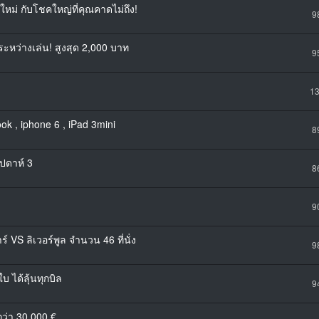
หม่ กับโชคใหญ่ที่คุณคาดไม่ถึง!
9
ะหว่างเล่น! สูงสุด 2,000 บาท
9
13
, iphone 6 , iPad 3mini
8
ปดาห์ 3
8
9
VS ลิเวอร์พูล จำนวน 46 ที่นั่ง
9
 ได้ลุ้นทุกบิล
9
กว่า 30,000 €