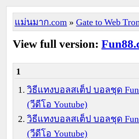
แม่นมาก.com
»
Gate to Web Tro
View full version:
Fun88.
1
วิธีแทงบอลสเต็ป บอลชุด Fun
(วีดีโอ Youtube)
วิธีแทงบอลสเต็ป บอลชุด Fun
(วีดีโอ Youtube)