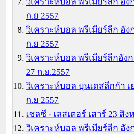
วิเคราะห์บอล พรีเมียร์ลีก อังก
ก.ย 2557
วิเคราะห์บอล พรีเมียร์ลีก อังก
ก.ย 2557
วิเคราะห์บอล พรีเมียร์ลีกอัง
27 ก.ย.2557
วิเคราะห์บอล บุนเดสลีกก้า เย
ก.ย 2557
เชลซี - เลสเตอร์ เสาร์ 23 สิ
วิเคราะห์บอล พรีเมียร์ลีก อัง