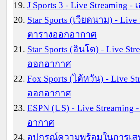
J Sports 3 - Live Streamin
Star Sports (เวียดนาม) - Liv
ตารางออกอากาศ
Star Sports (อินโด) - Live 
ออกอากาศ
Fox Sports (ไต้หวัน) - Live
ออกอากาศ
ESPN (US) - Live Streamin
อากาศ
อุปกรณ์ความพร้อมในการเ