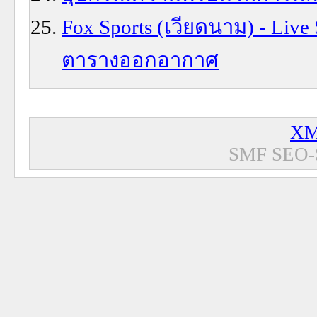
Fox Sports (เวียดนาม) - Liv
ตารางออกอากาศ
XM
SMF SEO-