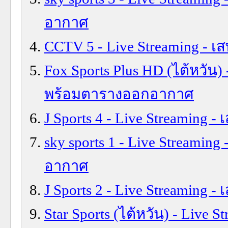
อากาศ
CCTV 5 - Live Streaming -
Fox Sports Plus HD (ไต้หวัน)
พร้อมตารางออกอากาศ
J Sports 4 - Live Streamin
sky sports 1 - Live Streami
อากาศ
J Sports 2 - Live Streamin
Star Sports (ไต้หวัน) - Liv