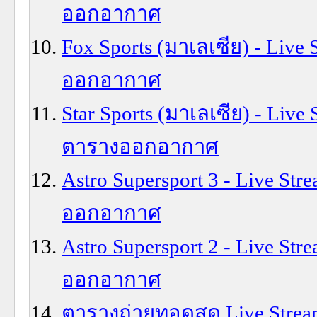
ออกอากาศ
Fox Sports (มาเลเซีย) - Liv
ออกอากาศ
Star Sports (มาเลเซีย) - Liv
ตารางออกอากาศ
Astro Supersport 3 - Live S
ออกอากาศ
Astro Supersport 2 - Live S
ออกอากาศ
ตารางถ่ายทอดสด Live Stream